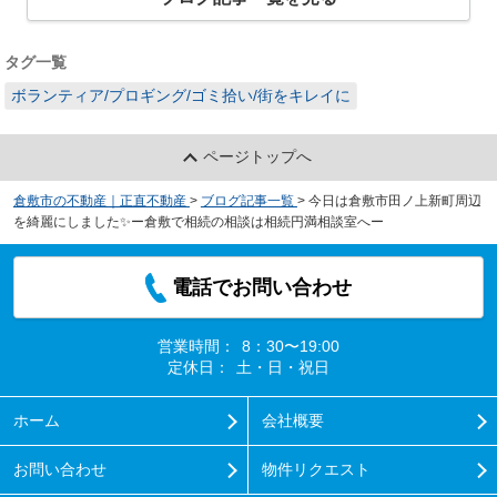
タグ一覧
ボランティア/プロギング/ゴミ拾い/街をキレイに
ページトップへ
倉敷市の不動産｜正直不動産
>
ブログ記事一覧
>
今日は倉敷市田ノ上新町周辺
を綺麗にしました✨ー倉敷で相続の相談は相続円満相談室へー
電話でお問い合わせ
営業時間：
8：30〜19:00
定休日：
土・日・祝日
ホーム
会社概要
お問い合わせ
物件リクエスト