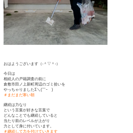
おはようございます（‐＾▽＾‐）
今日は
相続人の戸籍調査の前に
倉敷市田ノ上新町周辺のゴミ拾いを
やっちゃりましたΣ＼(￣ｰ￣)
＃まだまだ寒い朝
継続は力なり
という言葉が好きな言葉で
どんなことでも継続していると
当たり前のレベルが上がり
力として身に付いています。
＃継続して力を付けていきます