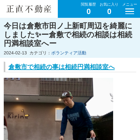
閲覧履歴
お気に入り
メニュー
0
0
今日は倉敷市田ノ上新町周辺を綺麗に
しました✨ー倉敷で相続の相談は相続
円満相談室へー
2024-02-13
カテゴリ：
ボランティア活動
倉敷市で相続の事は相続円満相談室へ