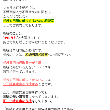
つまり正直不動産では
不動産購入や不動産売却に関わる
ことだけではなく
相続を円満に解決するための相談室
としてご案内しております。
相続のことは
”
そのうち
”と先送りにして
あとで取り返しが付かないことになります。
相続は早期対応が必須です。
相続のことは、
相続円満相談室
へご相談下さい。
相続専門の行政書士が在籍
し
相続に絡むいろんなアドバイスを
無料で行っております。
相続を円満に解決させるため
には
公正証書遺言を作成する
ことです。
ただ、闇雲に遺言書を作っても
意味の無い遺言書
になってしまいます。
正しい遺言書の作成
をして下さい。
【相続と遺言書と遺産分割協議書の相談はこちら】