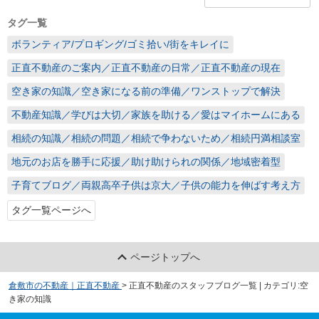
タグ一覧
ボランティア/プロギング/ゴミ拾い/街をキレイに
正直不動産のご案内／正直不動産の日常／正直不動産の現在
空き家の知識／空き家になる前の準備／ワンストップで解決
不動産知識／学びは大切／家族を助ける／愛はマイホームにある
相続の知識／相続の問題／相続で争わないため／相続円満相談室
地元のお店を勝手に応援／助け助けられの関係／地域密着型
子育てブログ／両親高卒子供は京大／子供の能力を伸ばす考え方
タグ一覧ページへ
ページトップへ
倉敷市の不動産｜正直不動産
>
正直不動産のスタッフブログ一覧 | カテゴリ:空
き家の知識