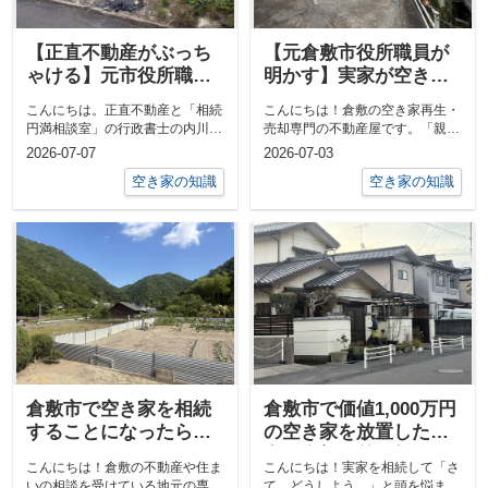
【正直不動産がぶっち
【元倉敷市役所職員が
ゃける】元市役所職員
明かす】実家が空き家
の私がお伝えする、倉
になる前に！相続前だ
こんにちは。正直不動産と「相続
こんにちは！倉敷の空き家再生・
敷の空き家売却のヒド
からできる「損しない
円満相談室」の行政書士の内川で
売却専門の不動産屋です。「親が
すぎる裏舞台
ための3つの仕込み」ー
す。 私は元倉敷市職員として2...
施設に入ることになった」「実家
2026-07-07
2026-07-03
【倉敷市】の空き家に
に一人で住...
空き家の知識
空き家の知識
なる前の準備の相談は
正直不動産へー
倉敷市で空き家を相続
倉敷市で価値1,000万円
することになったら、
の空き家を放置した場
何からしたらいいの？
合の金額の差を教えま
こんにちは！倉敷の不動産や住ま
こんにちは！実家を相続して「さ
という問いに答えま
す！ー【倉敷市】で空
いの相談を受けている地元の専門
て、どうしよう…」と頭を悩ませ