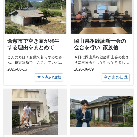
倉敷市で空き家が発生
岡山県相続診断士会の
する理由をまとめてみ
会合を行い”家族信
ました！
託”を学びました
こんにちは！倉敷で暮らすみなさ
今日は岡山県相続診断士会の集ま
ん、最近近所で「ここ、ずいぶん
りに主催者として行ってきまし
長いこと誰も住んでないな…」っ
た。今回は司法書士の先生に家族
2026-06-16
2026-06-09
ていう家、...
信託のことに...
空き家の知識
空き家の知識