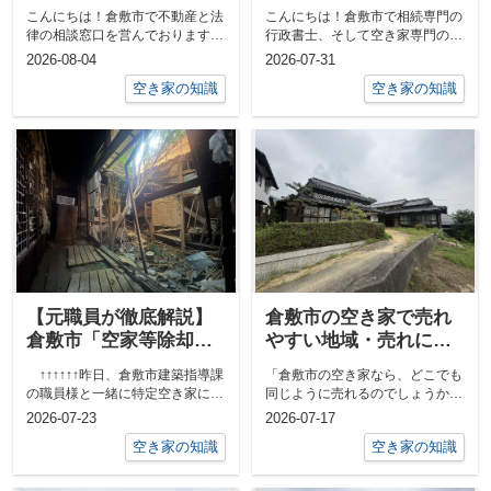
実家は要注意！売れ方
をしました！ー倉敷市
こんにちは！倉敷市で不動産と法
こんにちは！倉敷市で相続専門の
の違いと「瑕疵担保責
で空き家のことなら正
律の相談窓口を営んでおります、
行政書士、そして空き家専門の不
任」のリスクをプロが
直不動産へー
行政書士・宅建士の正直不動産の
動産屋として活動している「相続
2026-08-04
2026-07-31
徹底解説
内川です。...
円満相談室...
空き家の知識
空き家の知識
【元職員が徹底解説】
倉敷市の空き家で売れ
倉敷市「空家等除却
やすい地域・売れにく
（解体）事業費補助
い地域ランキング
↑↑↑↑↑↑昨日、倉敷市建築指導課
「倉敷市の空き家なら、どこでも
金」の申請手順と契約
の職員様と一緒に特定空き家にな
同じように売れるのでしょうか」
前の注意点
るか？という現地を一緒に確認し
相続した実家について、このよう
2026-07-23
2026-07-17
てい...
な相談をよ...
空き家の知識
空き家の知識