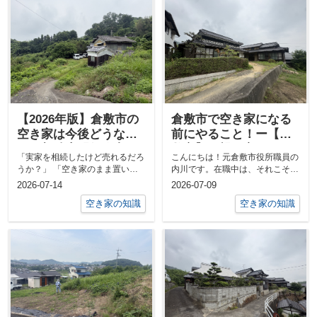
【2026年版】倉敷市の
倉敷市で空き家になる
空き家は今後どうな
前にやること！ー【倉
る？相続専門行政書
敷市】で親が亡くなる
「実家を相続したけど売れるだろ
こんにちは！元倉敷市役所職員の
士・不動産業者がエリ
前にやることー
うか？」 「空き家のまま置いて
内川です。在職中は、それこそ道
ア別に徹底解説
いても大丈夫？」 この質問を、
路管理課や耕地水路課の窓口など
2026-07-14
2026-07-09
私は毎週の...
で、日々た...
空き家の知識
空き家の知識