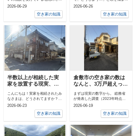
す！
き家のことは正直不動
家です。「実家が空き家になっち
ているみなさま、心配されること
2026-06-29
2026-06-26
産ー
ゃったんだ...
も多いと思...
空き家の知識
空き家の知識
半数以上が相続した実
倉敷市の空き家の数は
家を放置する現実、あ
なんと、3万戸超えって
なたはどう考えます
知ってました？！
こんにちは！実家を相続されたみ
まずは現実の数字から。 総務省
か？ー【倉敷市】で空
なさまは、どうされてますか？
が発表した調査（2023年時点）
き家を放置するのが主
「親が亡くなって実家を継いだけ
によると、倉敷市内にある空き家
2026-06-23
2026-06-19
流！ー
ど、自分はも...
の数はな...
空き家の知識
空き家の知識