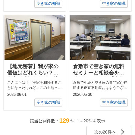
空き家の知識
空き家の知識
【地元密着】我が家の
倉敷市で空き家の無料
価値はどれくらい？倉
セミナーと相談会を開
敷市の土地の価値（地
催しました！ー【倉敷
こんにちは！「実家を相続するこ
倉敷で相続と空き家の専門家が在
価）をエリア別に分か
市】建築指導課と共催
とになったけれど、この土地って
籍する正直不動産おはようござい
りやすく解説します！
で空き家の相談会を開
ぶっちゃけいくら位の価値がある
ます（‐＾▽＾‐）#倉敷 #正直不
2026-06-01
2026-05-30
催しましたー
んだろう？...
動産#...
空き家の知識
空き家の知識
129
該当公開件数：
件
1～20
件を表示
次の20件へ