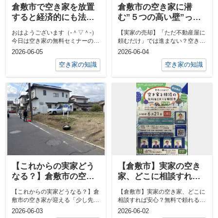
倉敷市で空き家を放置
倉敷市の空き家に潜
すると経済的にも法的
む”５つの高い壁”って
にもリスク！ー【倉敷
なに？ー【倉敷市】で
おはようございます（‐＾▽＾‐）
【実家の売却】「ただ不動産屋に
市】で空き家の無料相
空き家の専門家の正直
今日は空き家の無料セミナーの打
頼むだけ」では進まない？空き家
談を毎月行う正直不動
不動産ー
ち合わせの前に倉敷市西中新田周
売却でぶつかる“5つの高い壁”こ
2026-06-05
2026-06-04
産ー
辺のゴミ...
んにちは...
空き家の知識
空き家の知識
【これからの実家どう
【倉敷市】実家の空き
なる？】倉敷市の空き
家、どこに相談すれば
家が迎える「少し先の
安心？無料で頼れる窓
【これからの実家どうなる？】倉
【倉敷市】実家の空き家、どこに
未来」と、私たちが今
口と失敗しない選び方
敷市の空き家が迎える「少し先の
相談すれば安心？無料で頼れる窓
できること
未来」と、私たちが今できること
口と失敗しない選び方「実家が空
2026-06-03
2026-06-02
こんにちは...
き家になっ...