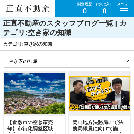
閲覧履歴
お気に入り
メニュー
0
0
正直不動産のスタッフブログ一覧 | カ
テゴリ:空き家の知識
カテゴリ:空き家の知識
【倉敷市の空き家売
岡山地方法務局にて法
却】市街化調整区域の
務局職員に向けて講演