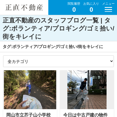
閲覧履歴
お気に入り
メニュー
0
0
正直不動産のスタッフブログ一覧 | タ
グ:ボランティア/プロギング/ゴミ拾い/
街をキレイに
タグ:ボランティア/プロギング/ゴミ拾い/街をキレイに
岡山市立芥子山小学校
今日は中古戸建の物件