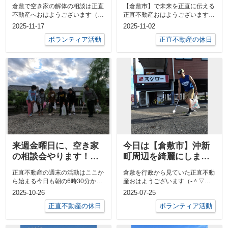
す！ー【倉敷市】の空
来ました！ー正直不動
倉敷で空き家の解体の相談は正直
【倉敷市】で未来を正直に伝える
き家の解体の相談も正
産の休日の使い方ー
不動産へおはようございます（‐
正直不動産おはようございます
直不動産へー
＾▽＾‐）今日は倉敷市沖新町周
（‐＾▽＾‐）今日は白石島にトレ
2025-11-17
2025-11-02
辺をプロギ...
イルの調査...
ボランティア活動
正直不動産の休日
来週金曜日に、空き家
今日は【倉敷市】沖新
の相談会やります！ー
町周辺を綺麗にしまし
正直不動産の週末の活
た✨ー倉敷を行政から
正直不動産の週末の活動はここか
倉敷を行政から見ていた正直不動
動はこれからー
の視点を持つ正直不動
ら始まる今日も朝の6時30分から
産おはようございます（‐＾▽
産ー
美観地区プロギングをやっちゃり
＾‐）今日は岡山市での講演会と
2025-10-26
2025-07-25
ました「...
相談会の前に...
正直不動産の休日
ボランティア活動