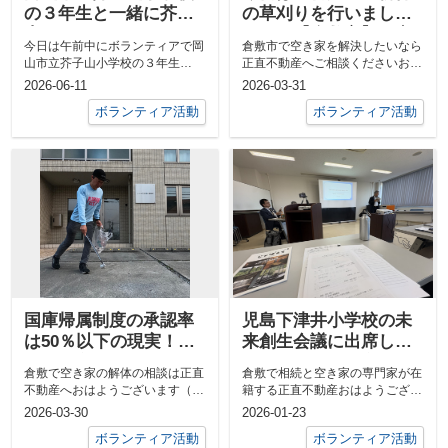
の３年生と一緒に芥子
の草刈りを行いまし
山をのぼりました！
た！ー【倉敷市】で空
今日は午前中にボランティアで岡
倉敷市で空き家を解決したいなら
き家の相談は正直不動
山市立芥子山小学校の３年生
正直不動産へご相談くださいおは
産へー
の”芥子山登山”の引率に行って来
ようございます（‐＾▽＾‐）今日
2026-06-11
2026-03-31
ました。今年...
は中古戸...
ボランティア活動
ボランティア活動
国庫帰属制度の承認率
児島下津井小学校の未
は50％以下の現実！ー
来創生会議に出席しま
【倉敷市】で負の不動
した！ー【倉敷市】で
倉敷で空き家の解体の相談は正直
倉敷で相続と空き家の専門家が在
産の相談も正直不動産
地域活性化を応援する
不動産へおはようございます（‐
籍する正直不動産おはようござい
へー
正直不動産ー
＾▽＾‐）今日は相続手続の無料
ます（‐＾▽＾‐）今月の個別相談
2026-03-30
2026-01-23
相談のため...
は残り２...
ボランティア活動
ボランティア活動