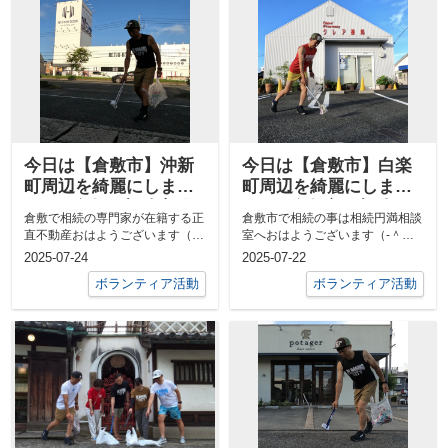
今日は【倉敷市】沖新
今日は【倉敷市】白楽
町周辺を綺麗にしまし
町周辺を綺麗にしまし
た✨ー倉敷で相続専門
た✨ー倉敷市で相続の
倉敷で相続の専門家が在籍する正
倉敷市で相続の事は相続円満相談
行政書士が在籍する正
ことは相続円満相談室
直不動産おはようございます（‐
室へおはようございます（‐＾▽
直不動産ー
へー
＾▽＾‐）今日は中古戸建の売買
＾‐）今日は笑顔相続道の勉強会
2025-07-24
2025-07-22
の決済の前...
の前に倉敷...
ボランティア活動
ボランティア活動