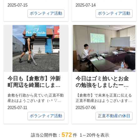
動産ー
＾‐）今日は異業種交流会の前に
＾▽＾‐）今日は不動産の売却の
2025-07-15
2025-07-14
倉敷市沖新...
相談の前に...
ボランティア活動
ボランティア活動
今日も【倉敷市】沖新
今日はゴミ拾いとお金
町周辺を綺麗にしまし
の勉強をしましたー倉
た✨ー倉敷を行政の目
敷の未来を考える正直
倉敷を行政から見ていた正直不動
【倉敷市】で未来を正直に伝える
線でもお伝えする正直
不動産ー
産おはようございます（‐＾▽
正直不動産おはようございます
不動産ー
＾‐）今日は下庄の農地所有者と
（‐＾▽＾‐）今日はお客様の土地
2025-07-11
2025-07-06
の打ち合わせ...
の売却相談...
ボランティア活動
正直不動産の休日
572
該当公開件数：
件
1～20
件を表示