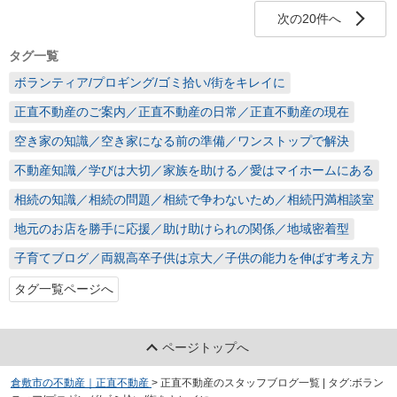
次の20件へ
タグ一覧
ボランティア/プロギング/ゴミ拾い/街をキレイに
正直不動産のご案内／正直不動産の日常／正直不動産の現在
空き家の知識／空き家になる前の準備／ワンストップで解決
不動産知識／学びは大切／家族を助ける／愛はマイホームにある
相続の知識／相続の問題／相続で争わないため／相続円満相談室
地元のお店を勝手に応援／助け助けられの関係／地域密着型
子育てブログ／両親高卒子供は京大／子供の能力を伸ばす考え方
タグ一覧ページへ
ページトップへ
倉敷市の不動産｜正直不動産
>
正直不動産のスタッフブログ一覧 | タグ:ボラン