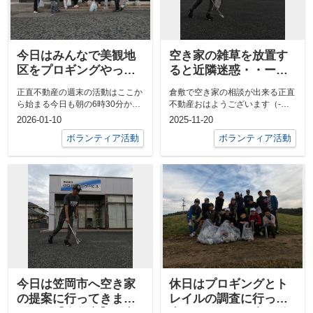
今日はみんなで美観地
空き家の雑草を放置す
区をプロギングやっち
ると近隣迷惑・・ー
ゃりました！ー【倉敷
【倉敷市】で空き家の
正直不動産の週末の活動はここか
倉敷で空き家の相談が出来る正直
市】でボランティアや
相談が出来る正直不動
ら始まる今日も朝の6時30分から
不動産おはようございます（‐＾
ってる正直不動産ー
産ー
美観地区プロギングをやっちゃり
▽＾‐）今日はゴルフコンペの前
2026-01-10
2025-11-20
ました「...
にプロギン...
ボランティア活動
ボランティア活動
今日は笠岡市へ空き家
休日はプロギングとト
の提案に行ってきま
レイルの調査に行って