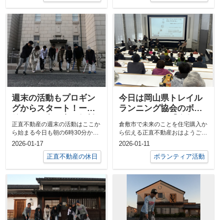
週末の活動もプロギン
今日は岡山県トレイル
グからスタート！ー午
ランニング協会のボラ
後からは空き家の無料
ンティアへー【倉敷
正直不動産の週末の活動はここか
倉敷市で未来のことを住宅購入か
相談会に講師として行
市】で空き家の相談は
ら始まる今日も朝の6時30分から
ら伝える正直不動産おはようござ
ってきますー
正直不動産へー
美観地区プロギングをやっちゃり
います（‐＾▽＾‐）今日は岡山県
2026-01-17
2026-01-11
ました「...
トレイル...
正直不動産の休日
ボランティア活動