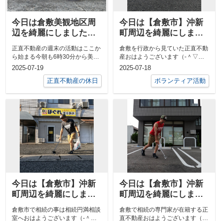
今日は倉敷美観地区周
今日は【倉敷市】沖新
辺を綺麗にしました✨
町周辺を綺麗にしまし
ー正直不動産の週末の
た✨ー倉敷を行政の裏
正直不動産の週末の活動はここか
倉敷を行政から見ていた正直不動
活動ー
側を知る正直不動産ー
ら始まる今朝も6時30分から美観
産おはようございます（‐＾▽
地区プロギングをやっちゃりまし
＾‐）今日は水島信用金庫様との
2025-07-19
2025-07-18
た#早く...
打ち合わせの...
正直不動産の休日
ボランティア活動
今日は【倉敷市】沖新
今日は【倉敷市】沖新
町周辺を綺麗にしまし
町周辺を綺麗にしまし
た✨ー相続の不動産に
た✨ー倉敷で相続の専
倉敷市で相続の事は相続円満相談
倉敷で相続の専門家が在籍する正
強い正直不動産ー
門家が在籍する正直不
室へおはようございます（‐＾▽
直不動産おはようございます（‐