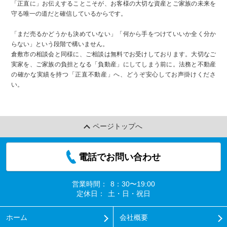
「正直に」お伝えすることこそが、お客様の大切な資産とご家族の未来を
守る唯一の道だと確信しているからです。
「まだ売るかどうかも決めていない」「何から手をつけていいか全く分か
らない」という段階で構いません。
倉敷市の相談会と同様に、ご相談は無料でお受けしております。大切なご
実家を、ご家族の負担となる「負動産」にしてしまう前に。法務と不動産
の確かな実績を持つ「正直不動産」へ、どうぞ安心してお声掛けくださ
い。
ページトップへ
電話でお問い合わせ
営業時間：
8：30〜19:00
定休日：
土・日・祝日
ホーム
会社概要