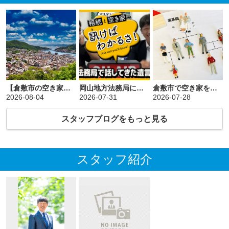
限られた期間の引越
しだったため、最初
は不安もありました
が、正直不動産さん
に話を聞いていただ
いてからは、安心し
てお願いすることが
できました。
本当にありがとうご
【倉敷市の空き家売却】市街化調整区域の実家は要注意！売れ方の違いと「瑕疵担保責任」のリスクをプロが徹底解説
岡山地方法務局にて法務局職員に向けて講演をしました！ー倉敷市で空き家のことなら正直不動産へー
倉敷市で空き家を売ろうにも相続登記ができていないと売れない現実！
ざいました。
2026-08-04
2026-07-31
2026-07-28
スタッフブログをもっと見る
スタッフ紹介