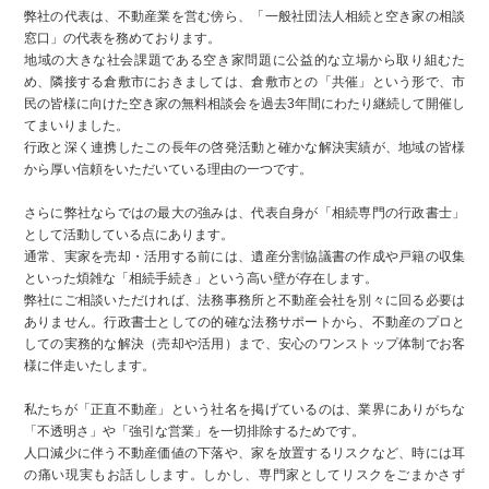
弊社の代表は、不動産業を営む傍ら、「一般社団法人相続と空き家の相談
窓口」の代表を務めております。
地域の大きな社会課題である空き家問題に公益的な立場から取り組むた
め、隣接する倉敷市におきましては、倉敷市との「共催」という形で、市
民の皆様に向けた空き家の無料相談会を過去3年間にわたり継続して開催し
てまいりました。
行政と深く連携したこの長年の啓発活動と確かな解決実績が、地域の皆様
から厚い信頼をいただいている理由の一つです。
さらに弊社ならではの最大の強みは、代表自身が「相続専門の行政書士」
として活動している点にあります。
通常、実家を売却・活用する前には、遺産分割協議書の作成や戸籍の収集
といった煩雑な「相続手続き」という高い壁が存在します。
弊社にご相談いただければ、法務事務所と不動産会社を別々に回る必要は
ありません。行政書士としての的確な法務サポートから、不動産のプロと
しての実務的な解決（売却や活用）まで、安心のワンストップ体制でお客
様に伴走いたします。
私たちが「正直不動産」という社名を掲げているのは、業界にありがちな
「不透明さ」や「強引な営業」を一切排除するためです。
人口減少に伴う不動産価値の下落や、家を放置するリスクなど、時には耳
の痛い現実もお話しします。しかし、専門家としてリスクをごまかさず