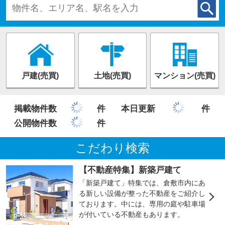
戸建(売買)
土地(売買)
マンション(売買)
掲載物件数
件
本日更新
件
公開物件数
件
こだわり検索
【不動産特集】新築戸建て
「新築戸建て」特集では、倉敷市内にあ
る新しい設備が整った不動産をご紹介し
ております。中には、専用の庭や駐車場
が付いている不動産もあります。