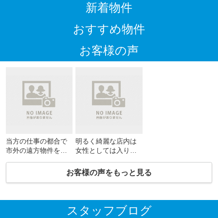
新着物件
おすすめ物件
お客様の声
当方の仕事の都合で
明るく綺麗な店内は
市外の遠方物件を希
女性としては入りや
望したのですが、快
すく、笑顔のステキ
く対応していただ
なご夫婦が迎えて下
お客様の声をもっと見る
き、親身になって内
さいます。話をよく
見や契約手続きなど
聞いて下さるので評
何度も現地に足を運
価高いです。
んでくださいまし
スタッフブログ
た。