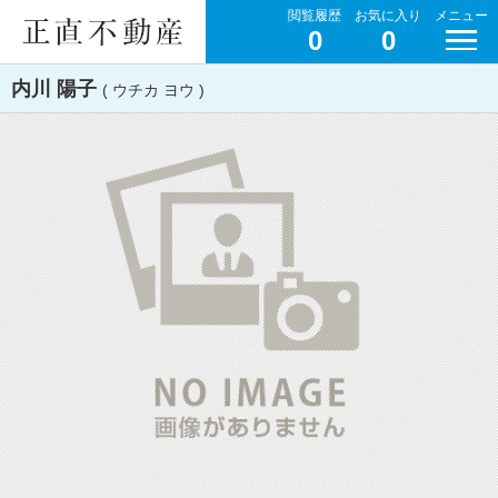
閲覧履歴
お気に入り
メニュー
0
0
内川 陽子
( ウチカ ヨウ )