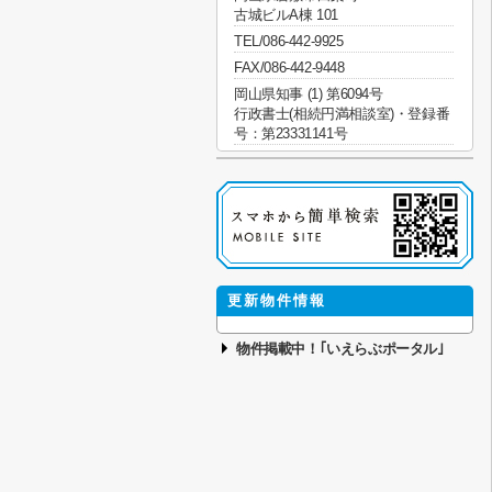
古城ビルA棟 101
TEL/086-442-9925
FAX/086-442-9448
岡山県知事 (1) 第6094号
行政書士(相続円満相談室)・登録番
号：第23331141号
更新物件情報
物件掲載中！｢いえらぶポータル｣