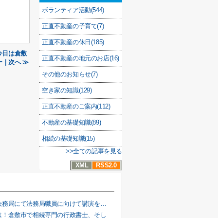
ボランティア活動(544)
正直不動産の子育て(7)
正直不動産の休日(185)
今日は倉敷
正直不動産の地元のお店(16)
｜次へ ≫
その他のお知らせ(7)
空き家の知識(129)
正直不動産のご案内(112)
不動産の基礎知識(89)
相続の基礎知識(15)
>>全ての記事を見る
XML
RSS2.0
岡山地方法務局にて法務局職員に向けて講演をしました！ー倉敷市で空き家のことなら正直不動産へー
は！倉敷市で相続専門の行政書士、そし