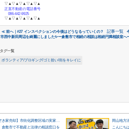
▽▲▽▲▽▲▽▲▽▲
正直不動産の電話番号
086-442-9925
▽▲▽▲▽▲▽▲▽▲
記事一覧
≪ 前へ｜#27 インスペクションの今後はどうなるっていくの？
市西中新田周辺を綺麗にしました✨ー倉敷市で相続の相談は相続円満相談室へー
タグ一覧
ボランティア/プロギング/ゴミ拾い/街をキレイに
【倉敷市の空き家売却】市街化調整区域の実家は要注意！売れ方の違いと「瑕疵担保責任」のリスクをプロが徹底解説
！倉敷市で不動産と法律の相談窓口を
こんにち