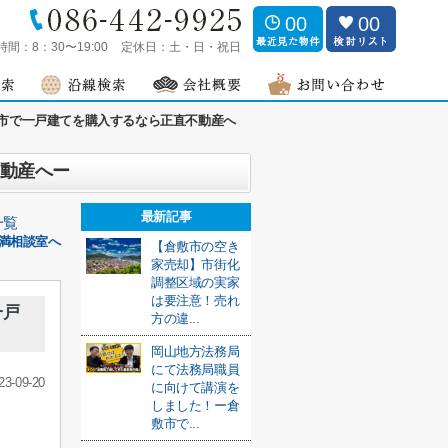
00
00
時間：
8：30〜19:00
定休日：
土・日・祝日
市で一戸建てを購入するなら正直不動産へ
不動産へー
最新記事
一覧
満相談室へ
【倉敷市の空き
家売却】市街化
調整区域の実家
は要注意！売れ
一戸
方の違...
岡山地方法務局
にて法務局職員
23-09-20
に向けて講演を
しました！ー倉
敷市で...