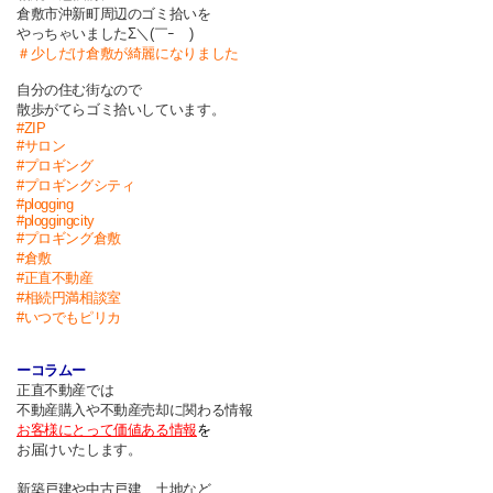
倉敷市沖新町周辺のゴミ拾いを
やっちゃいましたΣ＼(￣ｰ￣)
＃少しだけ倉敷が綺麗になりました
自分の住む街なので
散歩がてらゴミ拾いしています。
#ZIP
#サロン
#プロギング
#プロギングシティ
#plogging
#ploggingcity
#プロギング倉敷
#倉敷
#正直不動産
#相続円満相談室
#
いつでもピリカ
ーコラムー
正直不動産では
不動産購入や不動産売却に関わる情報
お客様にとって価値ある情報
を
お届けいたします。
新築戸建や中古戸建、土地など