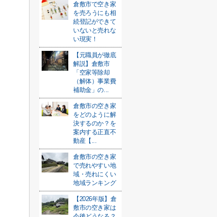
倉敷市で空き家
を売ろうにも相
続登記ができて
いないと売れな
い現実！
【元職員が徹底
解説】倉敷市
「空家等除却
（解体）事業費
補助金」の...
倉敷市の空き家
をどのように解
決するのか？を
案内する正直不
動産【...
倉敷市の空き家
で売れやすい地
域・売れにくい
地域ランキング
【2026年版】倉
敷市の空き家は
今後どうなる？