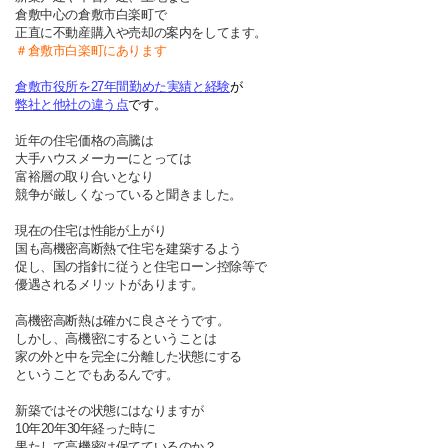
倉敷中心の倉敷市白楽町で
正直に不動産購入や売却の案内をしてます。
＃倉敷市白楽町にあります
倉敷市役所を27年間勤めた実績と経験
が
弊社と他社の違う点
です。
近年の住宅価格の高騰は
大手ハウスメーカーにとっては
富裕層の取り合いとなり
競争が厳しくなっていると聞きました。
現在の住宅は性能が上がり
国も高機密高断熱で住宅を建築するよう
促し、国の指針に従うと住宅ローン控除等で
優遇されるメリットがあります。
高機密高断熱は確かに良さそうです。
しかし、高機密にするということは
家の外と中を完全に分離した状態にする
ということでもあるんです。
新築ではその状態にはなりますが
10年20年30年経った時に
果たして高機密は保てているのか？