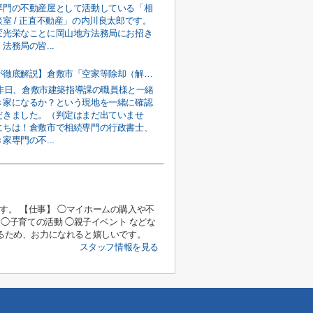
専門の不動産屋として活動している「相
室 / 正直不動産」の内川良太郎です。
変光栄なことに岡山地方法務局にお招き
法務局の皆...
【元職員が徹底解説】倉敷市「空家等除却（解体）事業費補助金」の申請手順と契約前の注意点
↑昨日、倉敷市建築指導課の職員様と一緒
き家になるか？という現地を一緒に確認
だきました。（判定はまだ出ていませ
にちは！倉敷市で相続専門の行政書士、
家専門の不...
す。 【仕事】 ◯マイホームの購入や不
 ◯子育ての活動 ◯親子イベント などな
作るため、お力になれると嬉しいです。
スタッフ情報を見る