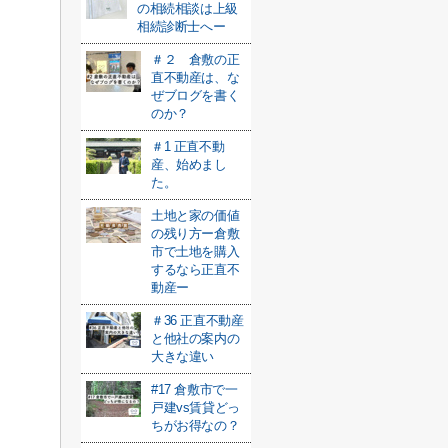
の相続相談は上級
相続診断士へー
＃２ 倉敷の正
直不動産は、な
ぜブログを書く
のか？
＃1 正直不動
産、始めまし
た。
土地と家の価値
の残り方ー倉敷
市で土地を購入
するなら正直不
動産ー
＃36 正直不動産
と他社の案内の
大きな違い
#17 倉敷市で一
戸建vs賃貸どっ
ちがお得なの？