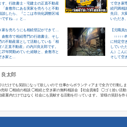
ます、行政書士・宅建士の正直不動産
て空き家
。「倉敷市にある実家を売ろうと不動
続円満相談
相談したら、『ここは市街化調整区域
先日、大
ですね…』と...
いただき、
倉敷市で空き家を売ろうにも相続登記ができていないと売れない現実！
！倉敷市で相続専門の行政書士、そし
↑↑↑↑↑
門の不動産屋として活動している「相
に特定空
 / 正直不動産」の内川良太郎です。
していた
に27年間勤めていた経験と、倉敷市と
ん）こん
き家と...
そして空き
 良太郎
周りだけでも笑顔になって欲しいので 仕事からボランティアまで全力で行動しま
売却 ◯相続の相談 ◯相続と空き家の無料相談会 【社会貢献】 ◯ゴミ拾い活動
不動産案内だけではなく 社会にも貢献する活動を行っています。 皆様の笑顔を