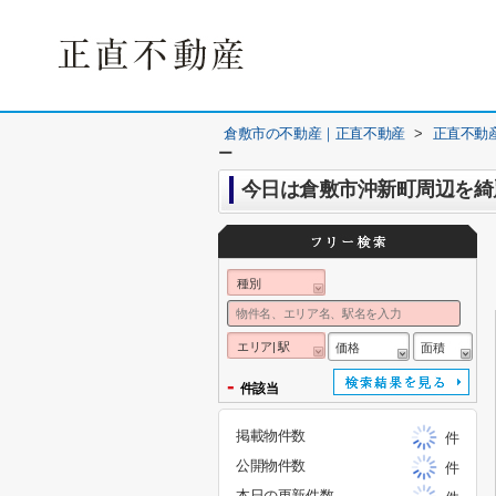
倉敷市の不動産｜正直不動産
>
正直不動
ー
今日は倉敷市沖新町周辺を綺
種別
エリア| 駅
価格
面積
-
件該当
掲載物件数
件
公開物件数
件
本日の更新件数