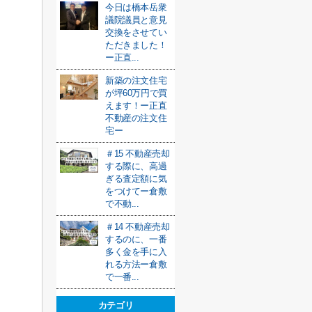
今日は橋本岳衆
議院議員と意見
交換をさせてい
ただきました！
ー正直...
新築の注文住宅
が坪60万円で買
えます！ー正直
不動産の注文住
宅ー
＃15 不動産売却
する際に、高過
ぎる査定額に気
をつけてー倉敷
で不動...
＃14 不動産売却
するのに、一番
多く金を手に入
れる方法ー倉敷
で一番...
カテゴリ