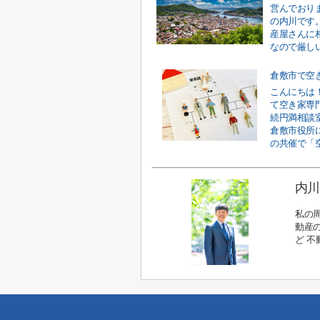
営んでおり
の内川です
産屋さんに
なので厳しい
こんにちは
て空き家専
続円満相談室
倉敷市役所
の共催で「空
内川
私の
動産の
ど 