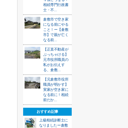
相続専門行政書
士・不...
倉敷市で空き家
になる前にやる
こと！ー【倉敷
市】で親が亡く
なる前...
【正直不動産が
ぶっちゃける】
元市役所職員の
私がお伝えす
る、倉敷...
【元倉敷市役所
職員が明かす】
実家が空き家に
なる前に！相続
前だか...
おすすめ記事
上級相続診断士に
なりましたー倉敷