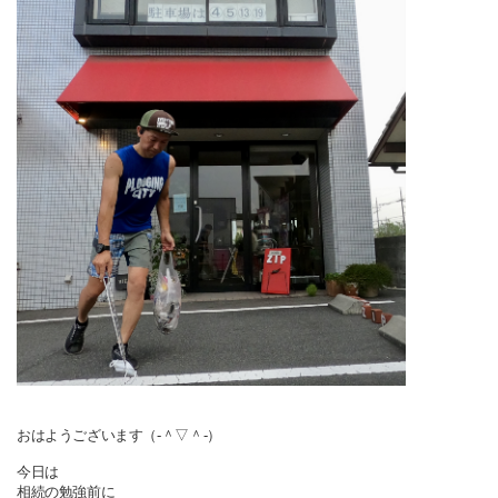
おはようございます（‐＾▽＾‐）
今日は
相続の勉強前に