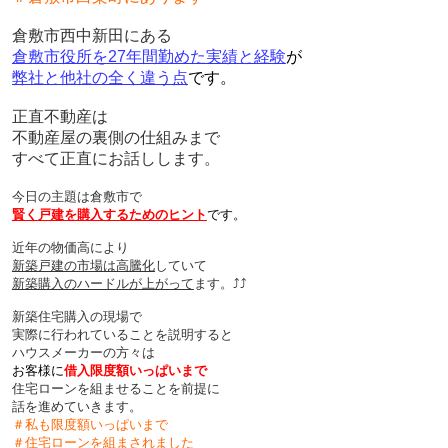
倉敷市西中新田にある
倉敷市役所を27年間勤めた実績と経験
が
弊社と他社の全く違う点
です。
正直不動産は
不動産屋の裏側の仕組みまで
すべて正直にお話しします。
今日の主題は倉敷市で
賢く
戸建を購入するためのヒント
です。
近年の物価高により
新築戸建の市場は高騰化
していて
新築購入のハードルが上がって
ます。⤴︎⤴︎
新築住宅購入の現場で
実際に行われていることを説明すると
ハウスメーカーの方々は
お客様に
借入限度額いっぱいまで
住宅ローンを組ませることを前提に
話を進めていきます。
＃私も限度額いっぱいまで
＃住宅ローンを組まされました