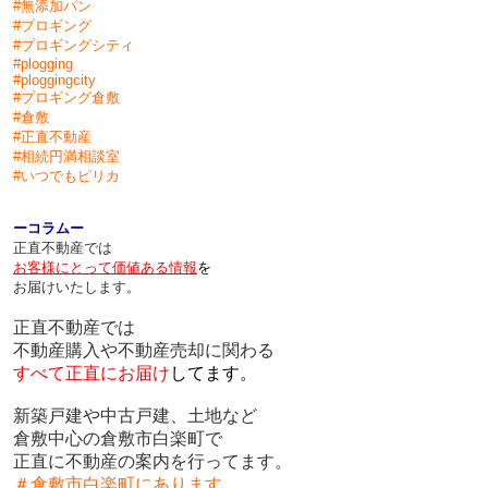
#無添加パン
#プロギング
#プロギングシティ
#plogging
#ploggingcity
#プロギング倉敷
#倉敷
#正直不動産
#相続円満相談室
#
いつでもピリカ
ーコラムー
正直不動産では
お客様にとって価値ある情報
を
お届けいたします。
正直不動産では
不動産購入や不動産売却に関わる
すべて正直にお届け
してます。
新築戸建や中古戸建、土地など
倉敷中心の倉敷市白楽町で
正直に不動産の案内を行ってます。
＃倉敷市白楽町にあります