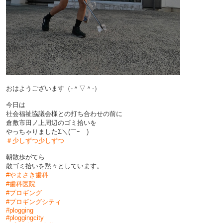
おはようございます（‐＾▽＾‐）
今日は
社会福祉協議会様との打ち合わせの前に
倉敷市田ノ上周辺のゴミ拾いを
やっちゃりましたΣ＼(￣ｰ￣)
＃少しずつ少しずつ
朝散歩がてら
散ゴミ拾いを黙々としています。
#やまさき歯科
#歯科医院
#プロギング
#プロギングシティ
#plogging
#ploggingcity