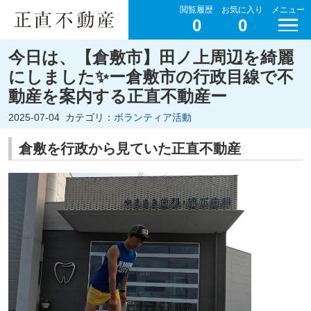
閲覧履歴
お気に入り
メニュー
0
0
今日は、【倉敷市】田ノ上周辺を綺麗
にしました✨ー倉敷市の行政目線で不
動産を案内する正直不動産ー
2025-07-04
カテゴリ：
ボランティア活動
倉敷を行政から見ていた正直不動産