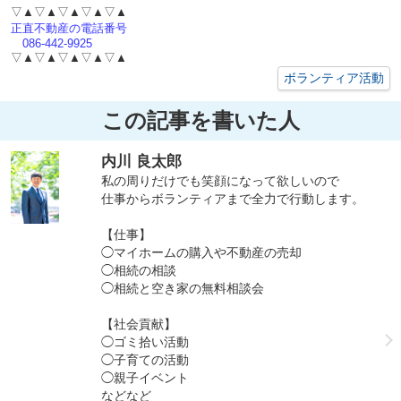
▽▲▽▲▽▲▽▲▽▲
正直不動産の電話番号
086-442-9925
▽▲▽▲▽▲▽▲▽▲
ボランティア活動
この記事を書いた人
内川 良太郎
私の周りだけでも笑顔になって欲しいので
仕事からボランティアまで全力で行動します。
【仕事】
◯マイホームの購入や不動産の売却
◯相続の相談
◯相続と空き家の無料相談会
【社会貢献】
◯ゴミ拾い活動
◯子育ての活動
◯親子イベント
などなど