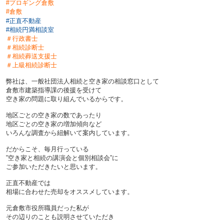
#プロギング倉敷
#倉敷
#
正直不動産
#相続円満相談室
＃行政書士
＃相続診断士
＃相続葬送支援士
＃上級相続診断士
弊社は、一般社団法人相続と空き家の相談窓口として
倉敷市建築指導課の後援を受けて
空き家の問題に取り組んでいるからです。
地区ごとの空き家の数であったり
地区ごとの空き家の増加傾向など
いろんな調査から紐解いて案内しています。
だからこそ、毎月行っている
”空き家と相続の講演会と個別相談会”に
ご参加いただきたいと思います。
正直不動産では
相場に合わせた売却をオススメしています。
元倉敷市役所職員だった私が
その辺りのことも説明させていただき