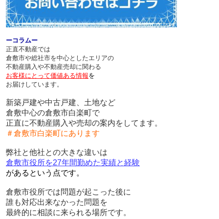
ーコラムー
正直不動産では
倉敷市や総社市を中心としたエリアの
不動産購入や不動産売却に関わる
お客様にとって価値ある情報
を
お届けしています。
新築戸建や中古戸建、土地など
倉敷中心の倉敷市白楽町で
正直に不動産購入や売却の案内をしてます。
＃倉敷市白楽町にあります
弊社と他社との大きな違いは
倉敷市役所を27年間勤めた実績と経験
があるという点です。
倉敷市役所では問題が起こった後に
誰も対応出来なかった問題を
最終的に相談に来られる場所です。