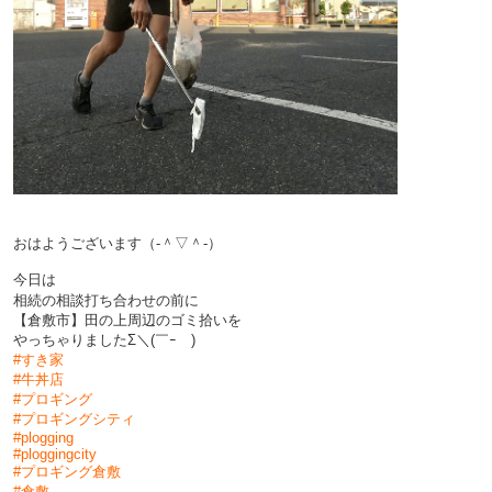
おはようございます（‐＾▽＾‐）
今日は
相続の相談打ち合わせの前
に
【倉敷市】田の上周辺のゴミ拾いを
やっちゃりましたΣ＼(￣ｰ￣)
#すき家
#牛丼店
#プロギング
#プロギングシティ
#plogging
#ploggingcity
#プロギング倉敷
#倉敷