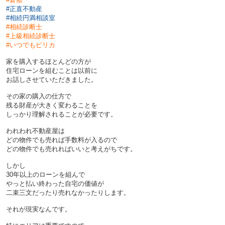
#正直不動産
#
相続円満相談室
#相続診断士
#上級相続診断士
#
いつでもピリカ
家を購入するほとんどの方が
住宅ローンを組むことは以前に
お話しさせていただきました。
その家の購入の仕方で
残る財産が大きく変わることを
しっかり理解されることが必要です。
われわれ不動産屋は
どの物件でも売れば手数料が入るので
どの物件でも売れればいいと考えがちです。
しかし
30年以上のローンを組んで
やっと払い終わった自宅の価値が
二束三文だったり売れなかったりします。
それが現実なんです。