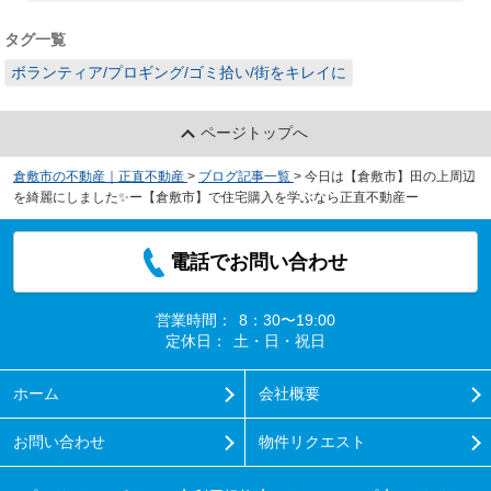
タグ一覧
ボランティア/プロギング/ゴミ拾い/街をキレイに
ページトップへ
倉敷市の不動産｜正直不動産
>
ブログ記事一覧
>
今日は【倉敷市】田の上周辺
を綺麗にしました✨ー【倉敷市】で住宅購入を学ぶなら正直不動産ー
電話でお問い合わせ
営業時間：
8：30〜19:00
定休日：
土・日・祝日
ホーム
会社概要
お問い合わせ
物件リクエスト