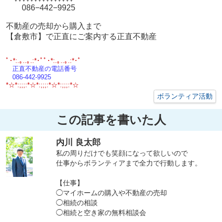
086−442−9925
不動産の売却から購入まで
【倉敷市】で正直にご案内する正直不動産
ﾟ･*:.｡..｡.:*･ﾟﾟ･*:.｡..｡.:*･ﾟ
正直不動産の電話番号
086-442-9925
*☆*:;;;:*☆*:;;;:*☆*:;;;:*☆
ボランティア活動
この記事を書いた人
内川 良太郎
私の周りだけでも笑顔になって欲しいので
仕事からボランティアまで全力で行動します。
【仕事】
◯マイホームの購入や不動産の売却
◯相続の相談
◯相続と空き家の無料相談会