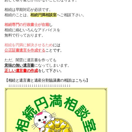
相続は早期対応が必須です。
相続のことは、
相続円満相談室
へご相談下さい。
相続専門の行政書士が在籍
し
相続に絡むいろんなアドバイスを
無料で行っております。
相続を円満に解決させるため
には
公正証書遺言を作成する
ことです。
ただ、闇雲に遺言書を作っても
意味の無い遺言書
になってしまいます。
正しい遺言書の作成
をして下さい。
【相続と遺言書と遺産分割協議書の相談はこちら】
↓↓↓
↓↓↓
↓↓↓
↓↓↓
↓↓↓
↓↓↓
↓↓↓
↓↓↓
↓↓↓
↓↓↓
↓↓