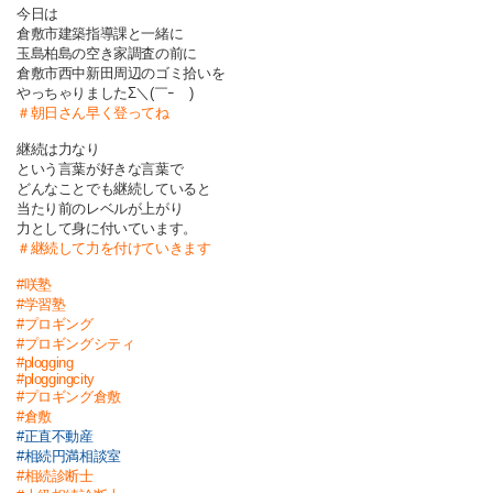
今日は
倉敷市建築指導課と一緒に
玉島柏島の空き家調査の前に
倉敷市西中新田周辺のゴミ拾いを
やっちゃりましたΣ＼(￣ｰ￣)
＃朝日さん早く登ってね
継続は力なり
という言葉が好きな言葉で
どんなことでも継続していると
当たり前のレベルが上がり
力として身に付いています。
＃継続して力を付けていきます
#咲塾
#学習塾
#プロギング
#プロギングシティ
#plogging
#ploggingcity
#プロギング倉敷
#倉敷
#正直不動産
#相続円満相談室
#相続診断士