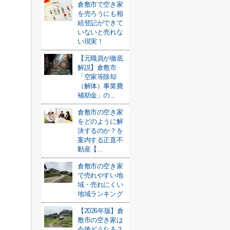
倉敷市で空き家
を売ろうにも相
続登記ができて
いないと売れな
い現実！
【元職員が徹底
解説】倉敷市
「空家等除却
（解体）事業費
補助金」の...
倉敷市の空き家
をどのように解
決するのか？を
案内する正直不
動産【...
倉敷市の空き家
で売れやすい地
域・売れにくい
地域ランキング
【2026年版】倉
敷市の空き家は
今後どうなる？