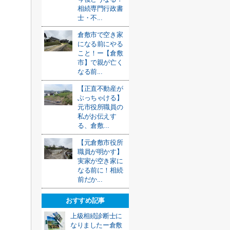
相続専門行政書
士・不...
倉敷市で空き家
になる前にやる
こと！ー【倉敷
市】で親が亡く
なる前...
【正直不動産が
ぶっちゃける】
元市役所職員の
私がお伝えす
る、倉敷...
【元倉敷市役所
職員が明かす】
実家が空き家に
なる前に！相続
前だか...
おすすめ記事
上級相続診断士に
なりましたー倉敷