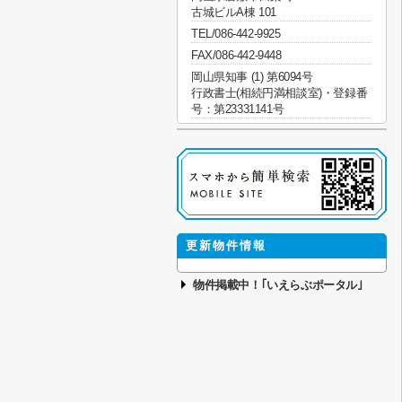
古城ビルA棟 101
TEL/086-442-9925
FAX/086-442-9448
岡山県知事 (1) 第6094号
行政書士(相続円満相談室)・登録番
号：第23331141号
更新物件情報
物件掲載中！｢いえらぶポータル｣