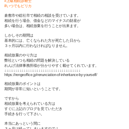
#上級相続診断士
#
いつでもピリカ
倉敷市や総社市で相続の相談を受けています。
相続を行う場合、借金などのマイナスの財産が
多い場合は、相続放棄を行うことが出来ます。
しかしその期間は
基本的には、亡くなられた方が死亡した日から
３ヶ月以内に行わなければなりません。
相続放棄のやり方は
弊社といつも相続の問題を解決している
れんげ法律事務所様が分かりやすく載せてくれています。
↓↓↓↓↓↓↓↓↓↓↓↓↓↓↓↓↓↓↓↓↓↓↓↓↓↓↓↓↓↓↓↓↓↓↓↓↓↓↓↓
https://rengeoffice.jp/renunciation-of-inheritance-by-yourself/
相続放棄のポイントは
期間が非常に短いということです。
ですから
相続放棄を考えられている方は
すぐに上記のブログを見ていただき
手続きを行って下さい。
本当にあっという間に
３ヶ月は経ってしまいますので！