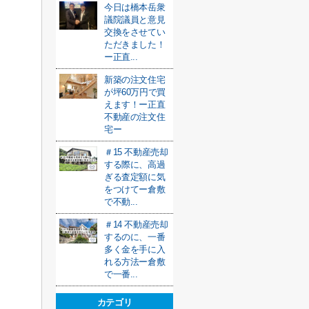
今日は橋本岳衆
議院議員と意見
交換をさせてい
ただきました！
ー正直...
新築の注文住宅
が坪60万円で買
えます！ー正直
不動産の注文住
宅ー
＃15 不動産売却
する際に、高過
ぎる査定額に気
をつけてー倉敷
で不動...
＃14 不動産売却
するのに、一番
多く金を手に入
れる方法ー倉敷
で一番...
カテゴリ