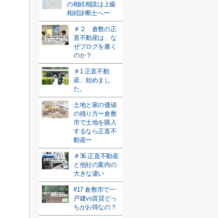
の相続相談は上級
相続診断士へー
＃２ 倉敷の正
直不動産は、な
ぜブログを書く
のか？
＃1 正直不動
産、始めまし
た。
土地と家の価値
の残り方ー倉敷
市で土地を購入
するなら正直不
動産ー
＃36 正直不動産
と他社の案内の
大きな違い
#17 倉敷市で一
戸建vs賃貸どっ
ちがお得なの？