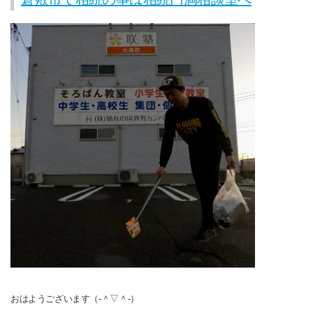
おはようございます（‐＾▽＾‐）