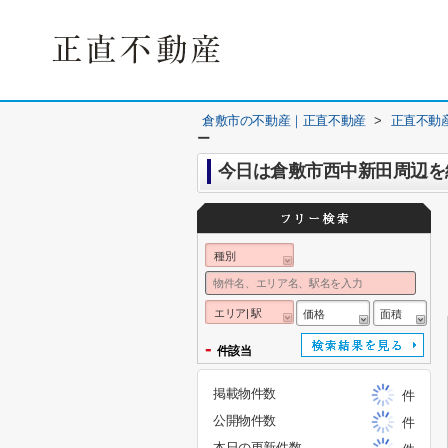
倉敷市の不動産｜正直不動産
>
正直不動
ー
今日は倉敷市西中新田周辺を
種別
エリア| 駅
価格
面積
-
件該当
掲載物件数
件
公開物件数
件
本日の更新件数