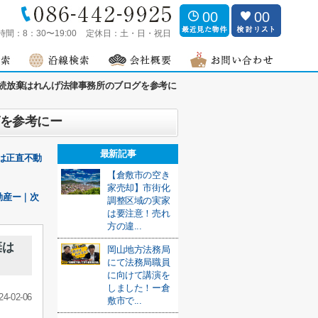
00
00
時間：
8：30〜19:00
定休日：
土・日・祝日
続放棄はれんげ法律事務所のブログを参考に
グを参考にー
最新記事
は正直不動
【倉敷市の空き
家売却】市街化
動産ー｜次
調整区域の実家
は要注意！売れ
方の違...
棄は
岡山地方法務局
にて法務局職員
に向けて講演を
しました！ー倉
24-02-06
敷市で...