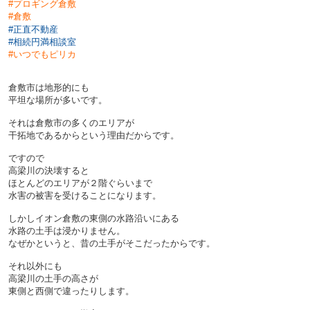
#プロギング倉敷
#倉敷
#
正直不動産
#相続円満相談室
#
いつでもピリカ
倉敷市は地形的にも
平坦な場所が多いです。
それは倉敷市の多くのエリアが
干拓地であるからという理由だからです。
ですので
高梁川の決壊すると
ほとんどのエリアが２階ぐらいまで
水害の被害を受けることになります。
しかしイオン倉敷の東側の水路沿いにある
水路の土手は浸かりません。
なぜかというと、昔の土手がそこだったからです。
それ以外にも
高梁川の土手の高さが
東側と西側で違ったりします。