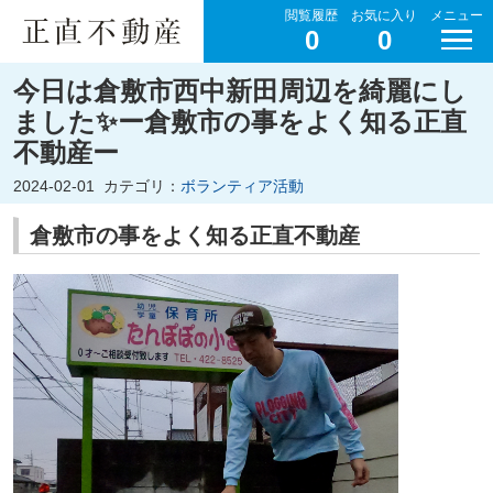
閲覧履歴
お気に入り
メニュー
0
0
今日は倉敷市西中新田周辺を綺麗にし
ました✨ー倉敷市の事をよく知る正直
不動産ー
2024-02-01
カテゴリ：
ボランティア活動
倉敷市の事をよく知る正直不動産