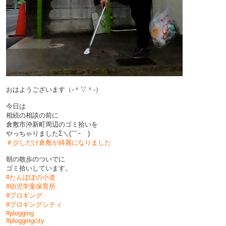
おはようございます（‐＾▽＾‐）
今日は
相続の相談の前に
倉敷市沖新町周辺のゴミ拾いを
やっちゃりましたΣ＼(￣ｰ￣)
＃少しだけ倉敷が綺麗になりました
朝の散歩のついでに
ゴミ拾いしています。
#たんぽぽの小道
#幼児学童保育所
#プロギング
#プロギングシティ
#plogging
#ploggingcity