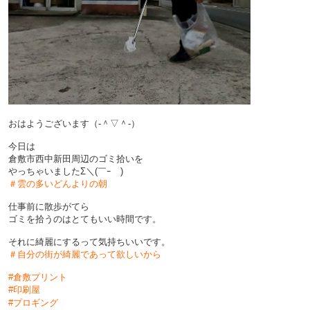
おはようございます（‐＾▽＾‐）
今日は
倉敷市西中新田周辺のゴミ拾いを
やっちゃいましたΣ＼(￣ｰ￣)
＃雲の多いどんよりの朝
仕事前に散歩がてら
ゴミを拾うのはとてもいい時間です。
それに綺麗にするって気持ちいいです。
＃自分の街が綺麗であって欲しいから
#倉敷プリント
#印刷屋
#プロギング