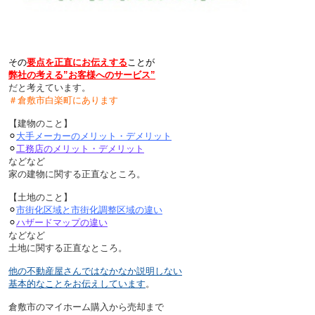
その
要点を正直にお伝えする
ことが
弊社の考える”お客様へのサービス”
だと考えています。
＃倉敷市白楽町にあります
【建物のこと】
⚪︎
大手メーカーのメリット・デメリット
⚪︎
工務店のメリット・デメリット
などなど
家の建物に関する正直なところ。
【土地のこと】
⚪︎
市街化区域と市街化調整区域の違い
⚪︎
ハザードマップの違い
などなど
土地に関する正直なところ。
他の不動産屋さんではなかなか説明しない
基本的なことをお伝えしています
。
倉敷市のマイホーム購入から売却まで