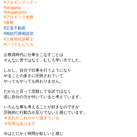
#プロギングシティ
#plogging
#ploggingcity
#プロギング倉敷
#倉敷
#正直不動産
#相続円満相談室
#上級相続診断士
#
いつでもピリカ
公務員時代に仕事をこなすことは
そんなに苦ではなく、むしろ早い方でした。
しかし、自分で仕事を行うようになり
やることの多さに圧倒されていて
やってもやっても終わりません。
だからと言って悲観してる訳ではなく
逆に自分の力が付いていると考えています。
いろんな事を考えることが好きなのですが
圧倒的に行動力が足りてないと感じています。
＃あれやこれややり過ぎている
＃自覚はあります
今はとにかく時間が欲しいと感じ