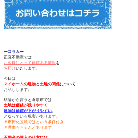
ーコラムー
正直不動産では
お客様にとって価値ある情報
を
お届け
いたします。
今日は
マイホームの建物と土地の関係
について
お話しします。
結論から言うと倉敷市では
土地は価値が残りやすく
建物は価値が下がりやすい
。
となっている現実があります。
＃市街化区域ではという条件付き
＃理由もちゃんとあります
不動産の購入の仕方には