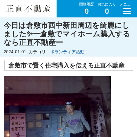
閲覧履歴
お気に入り
メニュー
0
0
今日は倉敷市西中新田周辺を綺麗にし
ました✨ー倉敷でマイホーム購入する
なら正直不動産ー
2024-01-01
カテゴリ：
ボランティア活動
倉敷市で賢く住宅購入を伝える正直不動産