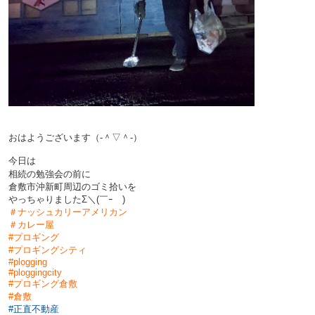
おはようございます（‐＾▽＾‐）
今日は
相続の勉強会の前
に
倉敷市沖新町周辺のゴミ拾いを
やっちゃりましたΣ＼(￣ｰ￣)
＃ナッシュカリーアメリカン
＃カレー屋
#プロギング
#プロギングシティ
#plogging
#ploggingcity
#プロギング倉敷
#倉敷
#正直不動産