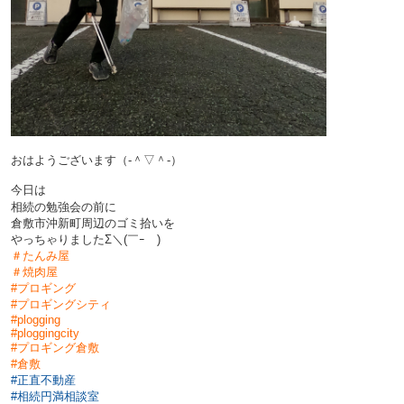
おはようございます（‐＾▽＾‐）
今日は
相続の勉強会の前
に
倉敷市沖新町周辺のゴミ拾いを
やっちゃりましたΣ＼(￣ｰ￣)
＃たんみ屋
＃焼肉屋
#プロギング
#プロギングシティ
#plogging
#ploggingcity
#プロギング倉敷
#倉敷
#正直不動産
#
相続円満相談室