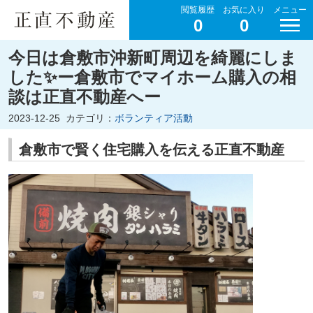
閲覧履歴
お気に入り
メニュー
0
0
今日は倉敷市沖新町周辺を綺麗にしま
した✨ー倉敷市でマイホーム購入の相
談は正直不動産へー
2023-12-25
カテゴリ：
ボランティア活動
倉敷市で賢く住宅購入を伝える正直不動産