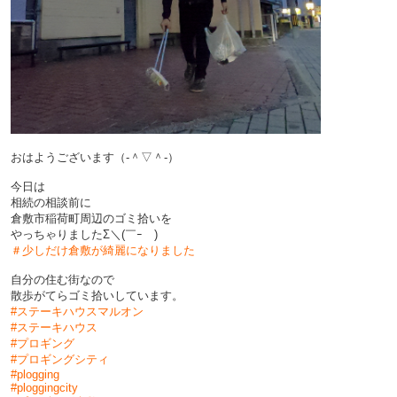
おはようございます（‐＾▽＾‐）
今日は
相続の相談前に
倉敷市稲荷町周辺のゴミ拾いを
やっちゃりましたΣ＼(￣ｰ￣)
＃少しだけ倉敷が綺麗になりました
自分の住む街なので
散歩がてらゴミ拾いしています。
#ステーキハウスマルオン
#ステーキハウス
#プロギング
#プロギングシティ
#plogging
#ploggingcity