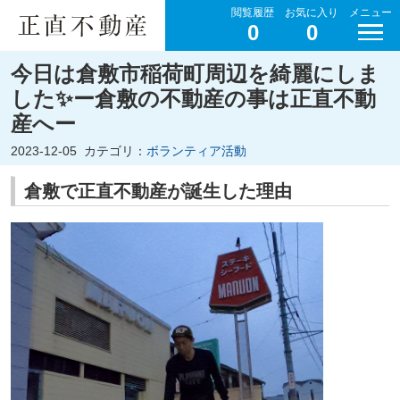
閲覧履歴
お気に入り
メニュー
0
0
今日は倉敷市稲荷町周辺を綺麗にしま
した✨ー倉敷の不動産の事は正直不動
産へー
2023-12-05
カテゴリ：
ボランティア活動
倉敷で正直不動産が誕生した理由