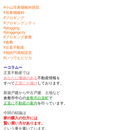
#小山耳鼻咽喉科医院
#耳鼻咽喉科
#プロギング
#プロギングシティ
#plogging
#ploggingcity
#プロギング倉敷
#倉敷
#正直不動産
#相続円満相談室
#
いつでもピリカ
ーコラムー
正直不動産では
あなたに価値のある
不動産情報を
すべて
正直にお届け
しております。
新築戸建から中古戸建、土地など
倉敷市中心の
倉敷市白楽町
で
正直に不動産の案内
を行っています。
今回の結論は
家の購入の仕方には
賢い買い方があります。
という事を書いています。