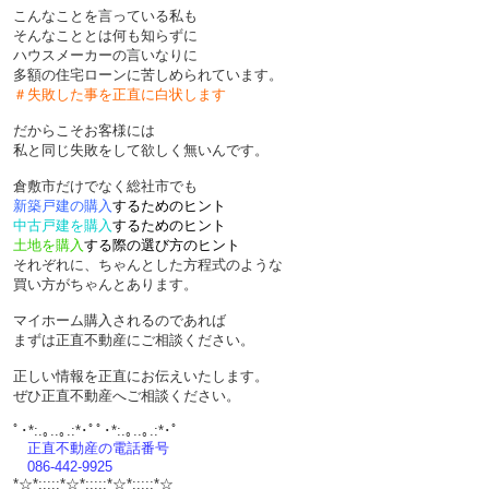
こんなことを言っている私も
そんなこととは何も知らずに
ハウスメーカーの言いなりに
多額の住宅ローンに苦しめられています。
＃失敗した事を正直に白状します
だからこそお客様には
私と同じ失敗をして欲しく無いんです。
倉敷市だけでなく総社市でも
新築戸建の購入
するためのヒント
中古戸建を購入
するためのヒント
土地を購入
する際の選び方のヒント
それぞれに、ちゃんとした方程式のような
買い方がちゃんとあります。
マイホーム購入されるのであれば
まずは正直不動産にご相談ください。
正しい情報を正直にお伝えいたします。
ぜひ正直不動産へご相談ください。
ﾟ･*:.｡..｡.:*･ﾟﾟ･*:.｡..｡.:*･ﾟ
正直不動産の電話番号
086-442-9925
*☆*:;;;:*☆*:;;;:*☆*:;;;:*☆