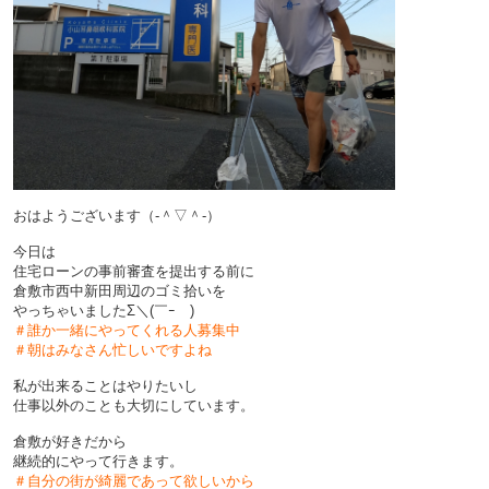
おはようございます（‐＾▽＾‐）
今日は
住宅ローンの事前審査を提出する前に
倉敷市西中新田周辺のゴミ拾いを
やっちゃいましたΣ＼(￣ｰ￣)
＃誰か一緒にやってくれる人募集中
＃朝はみなさん忙しいですよね
私が出来ることはやりたいし
仕事以外のことも大切にしています。
倉敷が好きだから
継続的にやって行きます。
＃自分の街が綺麗であって欲しいから