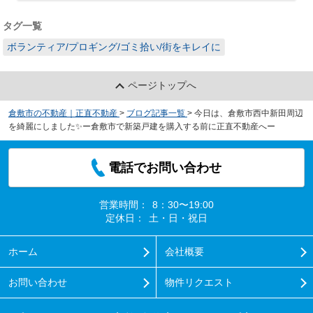
タグ一覧
ボランティア/プロギング/ゴミ拾い/街をキレイに
ページトップへ
倉敷市の不動産｜正直不動産
>
ブログ記事一覧
>
今日は、倉敷市西中新田周辺
を綺麗にしました✨ー倉敷市で新築戸建を購入する前に正直不動産へー
電話でお問い合わせ
営業時間：
8：30〜19:00
定休日：
土・日・祝日
ホーム
会社概要
お問い合わせ
物件リクエスト