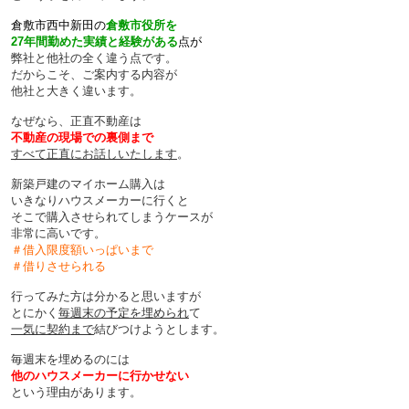
倉敷市西中新田の
倉敷市役所を
27年間勤めた実績と経験がある
点が
弊社と他社の全く違う点です。
だからこそ、ご案内する内容が
他社と大きく違います。
なぜなら、正直不動産は
不動産の現場での裏側まで
すべて正直にお話しいたします
。
新築戸建のマイホーム購入は
いきなりハウスメーカーに行くと
そこで購入させられてしまうケースが
非常に高いです。
＃借入限度額いっぱいまで
＃借りさせられる
行ってみた方は分かると思いますが
とにかく
毎週末の予定を埋められ
て
一気に契約まで
結びつけようとします。
毎週末を埋めるのには
他のハウスメーカーに行かせない
という理由があります。