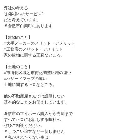
弊社の考える
”お客様へのサービス”
だと考えています。
＃倉敷市白楽町にあります
【建物のこと】
○大手メーカーのメリット・デメリット
○工務店のメリット・デメリット
家の建物に関する正直なところ。
【土地のこと】
○市街化区域と市街化調整区域の違い
○ハザードマップの違い
土地に関する正直なところ。
他の不動産屋さんでは説明しない
基本的なことをお伝えしています。
倉敷市のマイホーム購入から売却まで
すべて正直にお話しする弊社へ
ぜひご相談ください。
＃しつこい追客など一切しません
＃私がされたくない事は