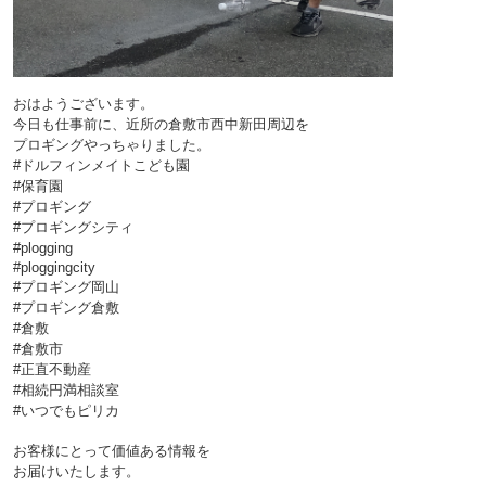
おはようございます。
今日も仕事前に、近所の倉敷市西中新田周辺を
プロギングやっちゃりました。
#ドルフィンメイトこども園
#保育園
#プロギング
#プロギングシティ
#plogging
#ploggingcity
#プロギング岡山
#プロギング倉敷
#倉敷
#倉敷市
#正直不動産
#相続円満相談室
#
いつでもピリカ
お客様にとって価値ある情報を
お届けいたします。