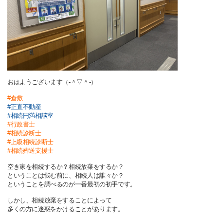
おはようございます（‐＾▽＾‐）
#倉敷
#
正直不動産
#相続円満相談室
#行政書士
#相続診断士
#上級相続診断士
#相続葬送支援士
空き家を相続するか？相続放棄をするか？
ということは悩む前に、相続人は誰々か？
ということを調べるのが一番最初の初手です。
しかし、相続放棄をすることによって
多くの方に迷惑をかけることがあります。