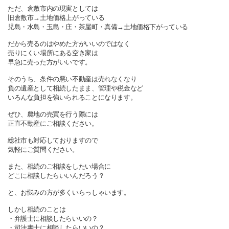
ただ、倉敷市内の現実としては
旧倉敷市→土地価格上がっている
児島・水島・玉島・庄・茶屋町・真備→土地価格下がっている
だから売るのはやめた方がいいのではなく
売りにくい場所にある空き家は
早急に売った方がいいです。
そのうち、条件の悪い不動産は売れなくなり
負の遺産として相続したまま、管理や税金など
いろんな負担を強いられることになります。
ぜひ、農地の売買を行う際には
正直不動産にご相談ください。
総社市も対応しておりますので
気軽にご質問ください。
また、相続のご相談をしたい場合に
どこに相談したらいいんだろう？
と、お悩みの方が多くいらっしゃいます。
しかし相続のことは
・弁護士に相談したらいいの？
・司法書士に相談したらいいの？