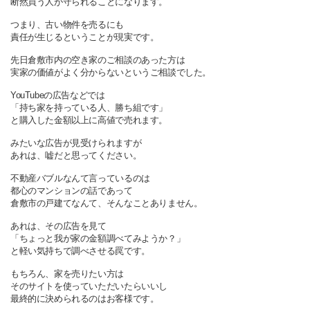
断然買う人が守られることになります。
つまり、古い物件を売るにも
責任が生じるということが現実です。
先日倉敷市内の空き家のご相談のあった方は
実家の価値がよく分からないというご相談でした。
YouTubeの広告などでは
「持ち家を持っている人、勝ち組です」
と購入した金額以上に高値で売れます。
みたいな広告が見受けられますが
あれは、嘘だと思ってください。
不動産バブルなんて言っているのは
都心のマンションの話であって
倉敷市の戸建てなんて、そんなことありません。
あれは、その広告を見て
「ちょっと我が家の金額調べてみようか？」
と軽い気持ちで調べさせる罠です。
もちろん、家を売りたい方は
そのサイトを使っていただいたらいいし
最終的に決められるのはお客様です。