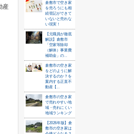
倉敷市で空き家
動産
を売ろうにも相
続登記ができて
いないと売れな
い現実！
【元職員が徹底
解説】倉敷市
「空家等除却
（解体）事業費
補助金」の...
倉敷市の空き家
をどのように解
決するのか？を
案内する正直不
動産【...
倉敷市の空き家
で売れやすい地
域・売れにくい
地域ランキング
【2026年版】倉
敷市の空き家は
今後どうなる？