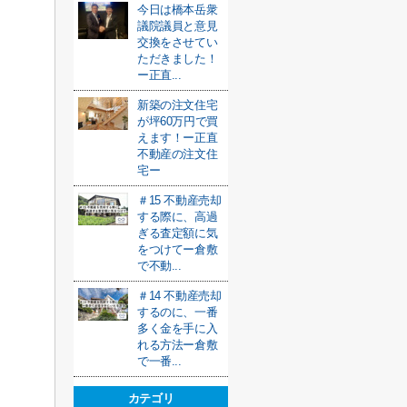
今日は橋本岳衆
議院議員と意見
交換をさせてい
ただきました！
ー正直...
新築の注文住宅
が坪60万円で買
えます！ー正直
不動産の注文住
宅ー
＃15 不動産売却
する際に、高過
ぎる査定額に気
をつけてー倉敷
で不動...
＃14 不動産売却
するのに、一番
多く金を手に入
れる方法ー倉敷
で一番...
カテゴリ