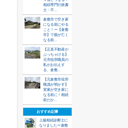
相続専門行政書
士・不...
倉敷市で空き家
になる前にやる
こと！ー【倉敷
市】で親が亡く
なる前...
【正直不動産が
ぶっちゃける】
元市役所職員の
私がお伝えす
る、倉敷...
【元倉敷市役所
職員が明かす】
実家が空き家に
なる前に！相続
前だか...
おすすめ記事
上級相続診断士に
なりましたー倉敷