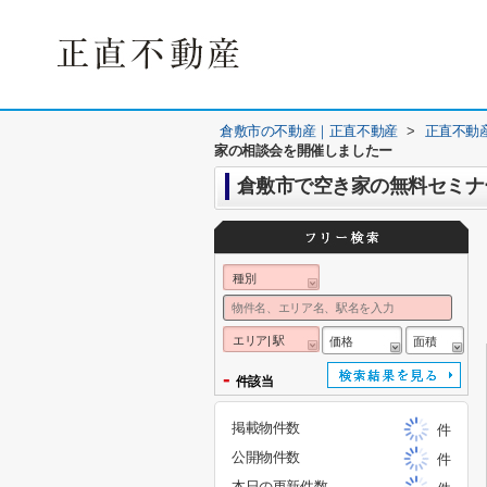
倉敷市の不動産｜正直不動産
>
正直不動
家の相談会を開催しましたー
種別
エリア| 駅
価格
面積
-
件該当
掲載物件数
件
公開物件数
件
本日の更新件数