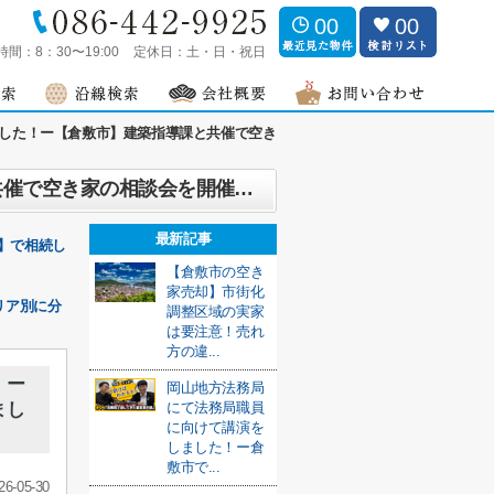
00
00
時間：
8：30〜19:00
定休日：
土・日・祝日
した！ー【倉敷市】建築指導課と共催で空き
倉敷市で空き家の無料セミナーと相談会を開催しました！ー【倉敷市】建築指導課と共催で空き家の相談会を開催しましたー
最新記事
】で相続し
【倉敷市の空き
家売却】市街化
リア別に分
調整区域の実家
は要注意！売れ
方の違...
！ー
岡山地方法務局
まし
にて法務局職員
に向けて講演を
しました！ー倉
敷市で...
26-05-30