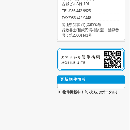
古城ビルA棟 101
TEL/086-442-9925
FAX/086-442-9448
岡山県知事 (1) 第6094号
行政書士(相続円満相談室)・登録番
号：第23331141号
更新物件情報
物件掲載中！｢いえらぶポータル｣