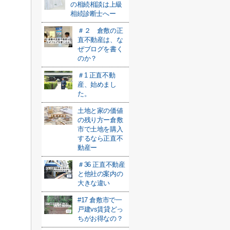
の相続相談は上級
相続診断士へー
＃２ 倉敷の正
直不動産は、な
ぜブログを書く
のか？
＃1 正直不動
産、始めまし
た。
土地と家の価値
の残り方ー倉敷
市で土地を購入
するなら正直不
動産ー
＃36 正直不動産
と他社の案内の
大きな違い
#17 倉敷市で一
戸建vs賃貸どっ
ちがお得なの？