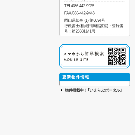
TEL/086-442-9925
FAX/086-442-9448
岡山県知事 (1) 第6094号
行政書士(相続円満相談室)・登録番
号：第23331141号
更新物件情報
物件掲載中！｢いえらぶポータル｣