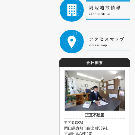
正直不動産
〒710-0824
岡山県倉敷市白楽町539-1
古城ビルA棟 101