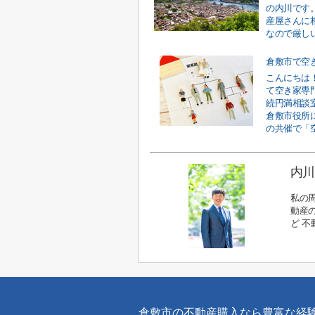
の内川です
産屋さんに
なので厳しい
こんにちは
て空き家専
続円満相談室
倉敷市役所
の共催で「空
内川
私の
動産の
ど 
倉敷市の不動産購入なら豊富な経