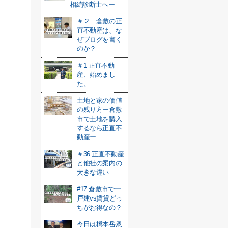
相続診断士へー
＃２ 倉敷の正
直不動産は、な
ぜブログを書く
のか？
＃1 正直不動
産、始めまし
た。
土地と家の価値
の残り方ー倉敷
市で土地を購入
するなら正直不
動産ー
＃36 正直不動産
と他社の案内の
大きな違い
#17 倉敷市で一
戸建vs賃貸どっ
ちがお得なの？
今日は橋本岳衆