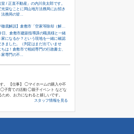
室 / 正直不動産」の内川良太郎です。
変光栄なことに岡山地方法務局にお招き
法務局の皆...
【元職員が徹底解説】倉敷市「空家等除却（解体）事業費補助金」の申請手順と契約前の注意点
↑昨日、倉敷市建築指導課の職員様と一緒
き家になるか？という現地を一緒に確認
だきました。（判定はまだ出ていませ
にちは！倉敷市で相続専門の行政書士、
家専門の不...
す。 【仕事】 ◯マイホームの購入や不
 ◯子育ての活動 ◯親子イベント などな
作るため、お力になれると嬉しいです。
スタッフ情報を見る