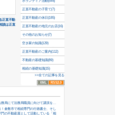
ボランティア活動(544)
正直不動産の子育て(7)
正直不動産の休日(185)
る正直不動
相談は正直
正直不動産の地元のお店(16)
その他のお知らせ(7)
空き家の知識(129)
正直不動産のご案内(112)
不動産の基礎知識(89)
相続の基礎知識(15)
>>全ての記事を見る
XML
RSS2.0
岡山地方法務局にて法務局職員に向けて講演をしました！ー倉敷市で空き家のことなら正直不動産へー
は！倉敷市で相続専門の行政書士、そし
専門の不動産屋として活動している「相