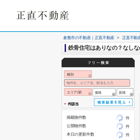
倉敷市の不動産｜正直不動産
>
正直不動
鉄骨住宅はありなの？なしな
種別
エリア| 駅
価格
面積
-
件該当
掲載物件数
件
公開物件数
件
本日の更新件数
件