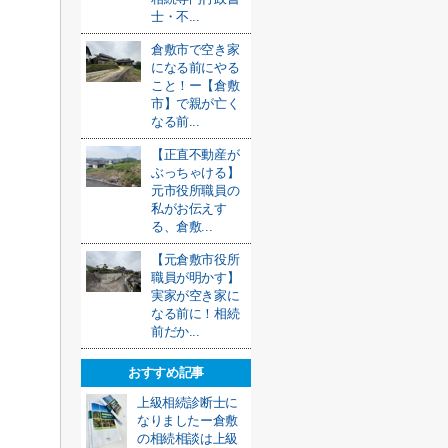
士・不...
倉敷市で空き家
になる前にやる
こと！ー【倉敷
市】で親が亡く
なる前...
【正直不動産が
ぶっちゃける】
元市役所職員の
私がお伝えす
る、倉敷...
【元倉敷市役所
職員が明かす】
実家が空き家に
なる前に！相続
前だか...
おすすめ記事
上級相続診断士に
なりましたー倉敷
の相続相談は上級