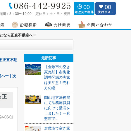
00
00
時間：
8：30〜19:00
定休日：
土・日・祝日
となら正直不動産へー
最新記事
る正直不動
【倉敷市の空き
家売却】市街化
産へー｜次
調整区域の実家
は要注意！売れ
方の違...
ら正
岡山地方法務局
にて法務局職員
に向けて講演を
しました！ー倉
24-03-01
敷市で...
倉敷市で空き家