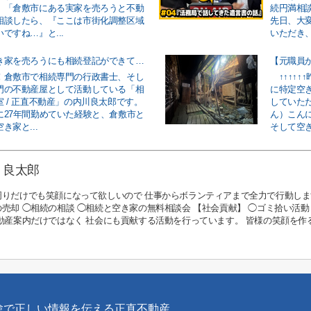
。「倉敷市にある実家を売ろうと不動
続円満相談
相談したら、『ここは市街化調整区域
先日、大
ですね…』と...
いただき、
倉敷市で空き家を売ろうにも相続登記ができていないと売れない現実！
！倉敷市で相続専門の行政書士、そし
↑↑↑↑↑
門の不動産屋として活動している「相
に特定空
 / 正直不動産」の内川良太郎です。
していた
に27年間勤めていた経験と、倉敷市と
ん）こん
き家と...
そして空き
 良太郎
周りだけでも笑顔になって欲しいので 仕事からボランティアまで全力で行動しま
売却 ◯相続の相談 ◯相続と空き家の無料相談会 【社会貢献】 ◯ゴミ拾い活動
不動産案内だけではなく 社会にも貢献する活動を行っています。 皆様の笑顔を
験で正しい情報を伝える正直不動産