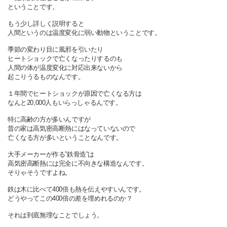
ということです。
もう少し詳しく説明すると
人間というのは温度変化に弱い動物ということです。
季節の変わり目に風邪を引いたり
ヒートショックで亡くなったりするのも
人間の体が温度変化に対応出来ないから
起こりうるものなんです。
１年間でヒートショックが原因で亡くなる方は
なんと20,000人もいらっしゃるんです。
特に高齢の方が多いんですが
昔の家は高気密高断熱にはなっていないので
亡くなる方が多いということなんです。
大手メーカーが作る”鉄骨造”は
高気密高断熱には完全に不向きな構造なんです。
そりゃそうですよね。
鉄は木に比べて400倍も熱を伝えやすいんです。
どうやってこの400倍の差を埋めれるのか？
それは到底無理なことでしょう。