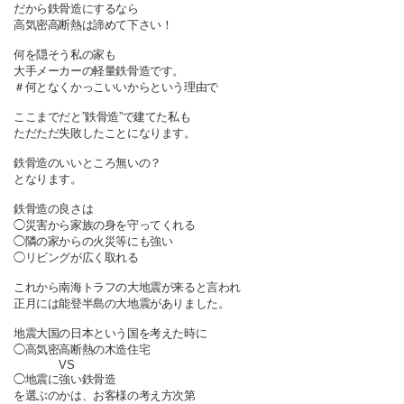
だから鉄骨造にするなら
高気密高断熱は諦めて下さい！
何を隠そう私の家も
大手メーカーの軽量鉄骨造です。
＃何となくかっこいいからという理由で
ここまでだと”鉄骨造”で建てた私も
ただただ失敗したことになります。
鉄骨造のいいところ無いの？
となります。
鉄骨造の良さは
◯災害から家族の身を守ってくれる
◯隣の家からの火災等にも強い
◯リビングが広く取れる
これから南海トラフの大地震が来ると言われ
正月には能登半島の大地震がありました。
地震大国の日本という国を考えた時に
◯高気密高断熱の木造住宅
VS
◯地震に強い鉄骨造
を選ぶのかは、お客様の考え方次第