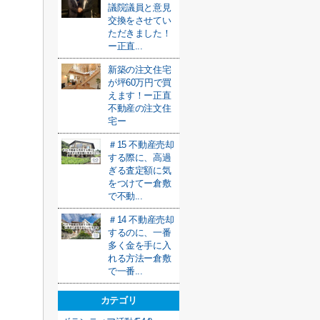
議院議員と意見
交換をさせてい
ただきました！
ー正直...
新築の注文住宅
が坪60万円で買
えます！ー正直
不動産の注文住
宅ー
＃15 不動産売却
する際に、高過
ぎる査定額に気
をつけてー倉敷
で不動...
＃14 不動産売却
するのに、一番
多く金を手に入
れる方法ー倉敷
で一番...
カテゴリ