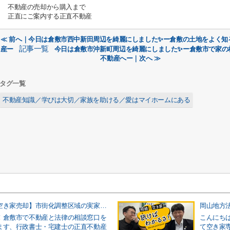
不動産の売却から購入まで
正直にご案内する正直不動産
≪ 前へ｜今日は倉敷市西中新田周辺を綺麗にしました✨ー倉敷の土地をよく知
記事一覧
産ー
今日は倉敷市沖新町周辺を綺麗にしました✨ー倉敷市で家の
不動産へー｜次へ ≫
タグ一覧
不動産知識／学びは大切／家族を助ける／愛はマイホームにある
【倉敷市の空き家売却】市街化調整区域の実家は要注意！売れ方の違いと「瑕疵担保責任」のリスクをプロが徹底解説
！倉敷市で不動産と法律の相談窓口を
こんにち
ます、行政書士・宅建士の正直不動産
て空き家