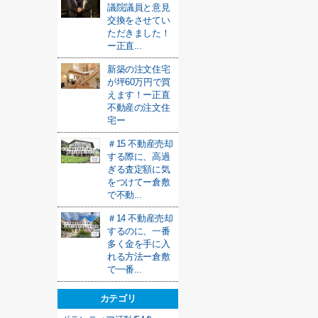
議院議員と意見
交換をさせてい
ただきました！
ー正直...
新築の注文住宅
が坪60万円で買
えます！ー正直
不動産の注文住
宅ー
＃15 不動産売却
する際に、高過
ぎる査定額に気
をつけてー倉敷
で不動...
＃14 不動産売却
するのに、一番
多く金を手に入
れる方法ー倉敷
で一番...
カテゴリ