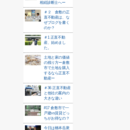
相続診断士へー
＃２ 倉敷の正
直不動産は、な
ぜブログを書く
のか？
＃1 正直不動
産、始めまし
た。
土地と家の価値
の残り方ー倉敷
市で土地を購入
するなら正直不
動産ー
＃36 正直不動産
と他社の案内の
大きな違い
#17 倉敷市で一
戸建vs賃貸どっ
ちがお得なの？
今日は橋本岳衆