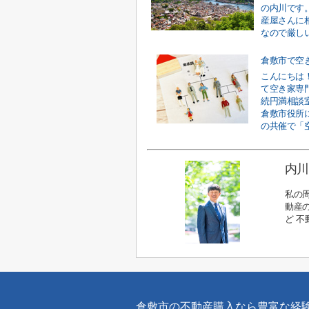
の内川です
産屋さんに
なので厳しい
こんにちは
て空き家専
続円満相談室
倉敷市役所
の共催で「空
内川
私の
動産の
ど 
倉敷市の不動産購入なら豊富な経