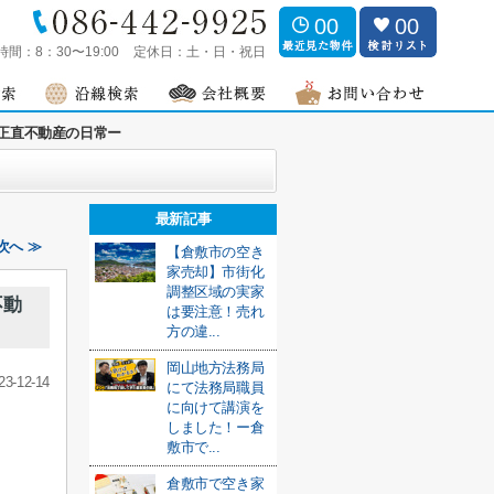
00
00
時間：
8：30〜19:00
定休日：
土・日・祝日
正直不動産の日常ー
最新記事
次へ ≫
【倉敷市の空き
家売却】市街化
調整区域の実家
不動
は要注意！売れ
方の違...
岡山地方法務局
23-12-14
にて法務局職員
に向けて講演を
しました！ー倉
敷市で...
倉敷市で空き家