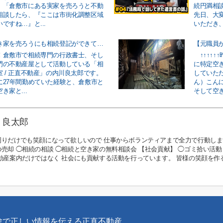
。「倉敷市にある実家を売ろうと不動
続円満相談
相談したら、『ここは市街化調整区域
先日、大
ですね…』と...
いただき、
倉敷市で空き家を売ろうにも相続登記ができていないと売れない現実！
！倉敷市で相続専門の行政書士、そし
↑↑↑↑↑
門の不動産屋として活動している「相
に特定空
 / 正直不動産」の内川良太郎です。
していた
に27年間勤めていた経験と、倉敷市と
ん）こん
き家と...
そして空き
 良太郎
周りだけでも笑顔になって欲しいので 仕事からボランティアまで全力で行動しま
売却 ◯相続の相談 ◯相続と空き家の無料相談会 【社会貢献】 ◯ゴミ拾い活動
不動産案内だけではなく 社会にも貢献する活動を行っています。 皆様の笑顔を
験で正しい情報を伝える正直不動産