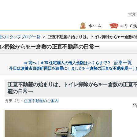
営業
産のスタッフブログ一覧
>
正直不動産の始まりは、トイレ掃除から✨ー倉敷の
レ掃除から✨ー倉敷の正直不動産の日常ー
記事一覧
≪ 前へ｜＃38 住宅購入の借入金額はいくらまで？
今日は倉敷市白楽町周辺を綺麗にしました✨ー倉敷の正直な不動産屋ー｜
正直不動産の始まりは、トイレ掃除から✨ー倉敷の正直
産の日常ー
カテゴリ：
正直不動産のご案内
20