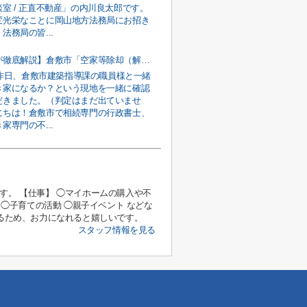
室 / 正直不動産」の内川良太郎です。
変光栄なことに岡山地方法務局にお招き
法務局の皆...
【元職員が徹底解説】倉敷市「空家等除却（解体）事業費補助金」の申請手順と契約前の注意点
↑昨日、倉敷市建築指導課の職員様と一緒
き家になるか？という現地を一緒に確認
だきました。（判定はまだ出ていませ
にちは！倉敷市で相続専門の行政書士、
家専門の不...
す。 【仕事】 ◯マイホームの購入や不
 ◯子育ての活動 ◯親子イベント などな
作るため、お力になれると嬉しいです。
スタッフ情報を見る