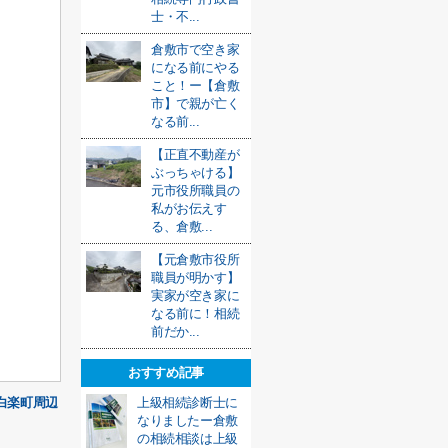
士・不...
倉敷市で空き家
になる前にやる
こと！ー【倉敷
市】で親が亡く
なる前...
【正直不動産が
ぶっちゃける】
元市役所職員の
私がお伝えす
る、倉敷...
【元倉敷市役所
職員が明かす】
実家が空き家に
なる前に！相続
前だか...
おすすめ記事
白楽町周辺
上級相続診断士に
なりましたー倉敷
の相続相談は上級