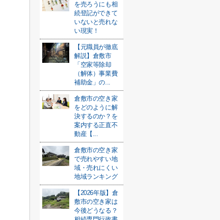
を売ろうにも相
続登記ができて
いないと売れな
い現実！
【元職員が徹底
解説】倉敷市
「空家等除却
（解体）事業費
補助金」の...
倉敷市の空き家
をどのように解
決するのか？を
案内する正直不
動産【...
倉敷市の空き家
で売れやすい地
域・売れにくい
地域ランキング
【2026年版】倉
敷市の空き家は
今後どうなる？
相続専門行政書