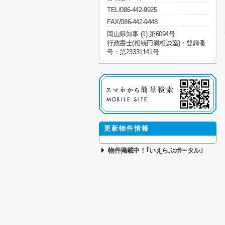
TEL/086-442-9925
FAX/086-442-9448
岡山県知事 (1) 第6094号
行政書士(相続円満相談室)・登録番
号：第23331141号
更新物件情報
物件掲載中！｢いえらぶポータル｣