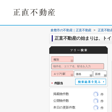
倉敷市の不動産｜正直不動産
>
正直不動
正直不動産の始まりは、トイ
種別
エリア| 駅
価格
面積
-
件該当
掲載物件数
件
公開物件数
件
本日の更新件数
件