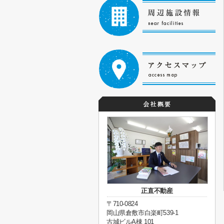
正直不動産
〒710-0824
岡山県倉敷市白楽町539-1
古城ビルA棟 101