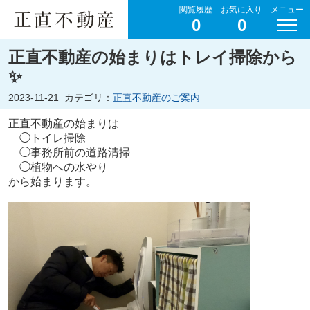
閲覧履歴
お気に入り
メニュー
0
0
正直不動産の始まりはトレイ掃除から
✨
2023-11-21
カテゴリ：
正直不動産のご案内
正直不動産の始まりは
◯トイレ掃除
◯事務所前の道路清掃
◯植物への水やり
から始まります。