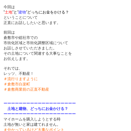
今回は
”
土地
”と”
建物
”どっちにお金をかける？
ということについて
正直にお話ししたいと思います。
前回は
倉敷市や総社市での
市街化区域と市街化調整区域について
お話しさせていただきました。
その土地について関連する大事なことを
お伝えします。
それでは、
レッツ、不動産！
＃流行りますように
＃倉敷市白楽町
＃倉敷商業前の正直不動産
ーーーーーーーーーーーーーーーーーーー
土地と建物、どっちにお金かける？
ーーーーーーーーーーーーーーーーーーー
マイホームを購入しようとする時
土地が無いと家は建てれません。
＃分かっているけど大事なポイント