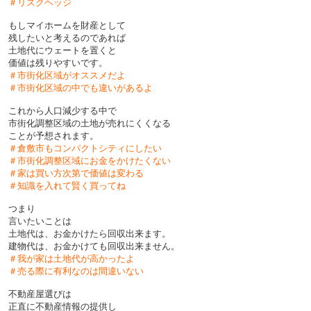
＃リスクヘッジ
もしマイホームを財産として
残したいと考えるのであれば
土地代にウェートを置くと
価値は残りやすいです。
＃市街化区域がオススメだよ
＃市街化区域の中でも違いがあるよ
これから人口減少する中で
市街化調整区域の土地が売れにくくなる
ことが予想されます。
＃倉敷市もコンパクトシティにしたい
＃市街化調整区域にお金をかけたくない
＃家は買い方次第で価値は変わる
＃知識を入れて賢く買ってね
つまり
言いたいことは
土地代は、お金かけたら回収出来ます。
建物代は、お金かけても回収出来ません。
＃我が家は土地代が高かったよ
＃売る際に有利なのは間違いない
不動産屋選びは
正直に不動産情報の提供し