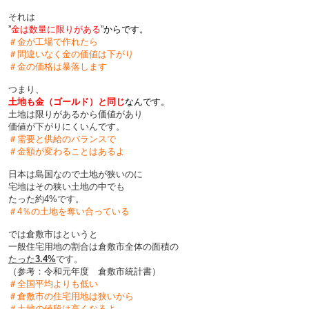
それは
”
金は数量に限りがある
”からです。
＃金が工場で作れたら
＃間違いなく金の価値は下がり
＃金の価格は暴落します
つまり、
土地も金（ゴールド）と同じ
なんです。
土地は限りがあるから価値があり
価値が下がりにくいんです。
＃需要と供給のバランスで
＃金額が変わることはあるよ
日本は島国なので土地が狭いのに
宅地はその狭い土地の中でも
たった約4%です。
＃4％の土地を奪い合っている
では倉敷市はというと
一般住宅用地の割合は倉敷市全体の面積の
たった
3.4%
です。
（参考：令和元年度 倉敷市統計書）
＃全国平均よりも低い
＃倉敷市の住宅用地は狭いから
＃土地の値段は高くなるよ