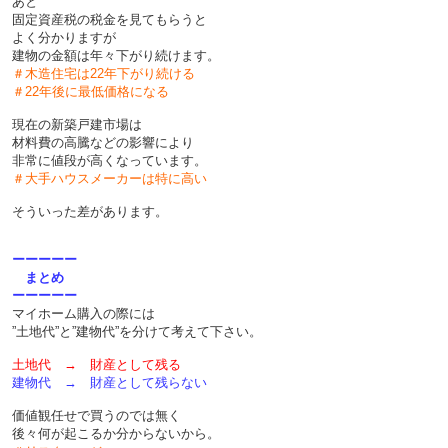
あと
固定資産税の税金を見てもらうと
よく分かりますが
建物の金額は年々下がり続けます。
＃木造住宅は22年下がり続ける
＃22年後に最低価格になる
現在の新築戸建市場は
材料費の高騰などの影響により
非常に値段が高くなっています。
＃大手ハウスメーカーは特に高い
そういった差があります。
ーーーーー
まとめ
ーーーーー
マイホーム購入の際には
”土地代”と”建物代”を分けて考えて下さい。
土地代 → 財産として残る
建物代 → 財産として残らない
価値観任せで買うのでは無く
後々何が起こるか分からないから。