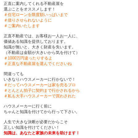
正直に案内してくれる不動産屋を
選ぶことをオススメします！
＃住宅ローンを限度額いっぱいまで
＃借りさせられないように
＃ご案内いたします
正直不動産では、お客様お一人お一人に、
価値ある知識を提供しております。
知識が無いと、大きく財産を失います。
（不動産は金額が大きいから気を付けて）
＃1000万円違ったりするよ
＃正直な不動産屋を選んでくださいね
間違っても
いきなりハウスメーカーに行かないで！
＃だってハウスメーカーは家を売るプロ
＃とんとん拍子に契約まで行かされるから
＃私も大手ハウスメーカーで買わされた
ハウスメーカーに行く前に
ちゃんと知識を付けてから行って下さい。
人生で大きな決断が必要だからこそ
正しい知識を付けてください！
知識は、あなたと家族の未来を助けます！