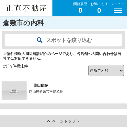
閲覧履歴
お気に入り
メニュー
0
0
倉敷市の内科
スポットを絞り込む
※物件情報の周辺施設紹介のページであり、各店舗への問い合わせは当
社では対応できません。
該当件数
1
件
柴田病院
岡山県倉敷市玉島乙島
-
ページトップへ