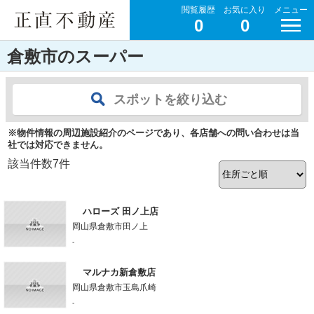
閲覧履歴
お気に入り
メニュー
0
0
倉敷市のスーパー
スポットを絞り込む
※物件情報の周辺施設紹介のページであり、各店舗への問い合わせは当
社では対応できません。
該当件数
7
件
ハローズ 田ノ上店
岡山県倉敷市田ノ上
-
マルナカ新倉敷店
岡山県倉敷市玉島爪崎
-