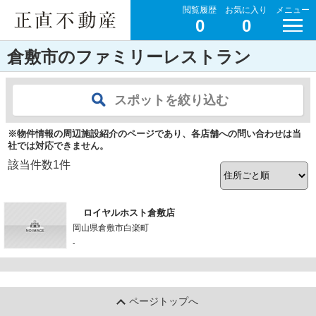
閲覧履歴
お気に入り
メニュー
0
0
倉敷市のファミリーレストラン
スポットを絞り込む
※物件情報の周辺施設紹介のページであり、各店舗への問い合わせは当
社では対応できません。
該当件数
1
件
ロイヤルホスト倉敷店
岡山県倉敷市白楽町
-
ページトップへ