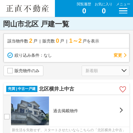
閲覧履歴
お気に入り
メニュー
0
0
岡山市北区 戸建一覧
2
0
1～2
該当物件数
戸
販売数
戸
戸を表示
変更
絞り込み条件：
なし
販売物件のみ
北区横井上中古
売買 | 中古一戸建
過去掲載物件
新生活を失敗せず、スタートさせたいならこちらの「北区横井上中古」