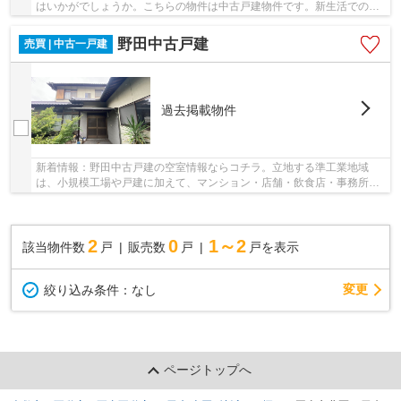
はいかがでしょうか。こちらの物件は中古戸建物件です。新生活での物
件選びに前面道路6m以上のこだわりを持たれて...
野田中古戸建
売買 | 中古一戸建
過去掲載物件
新着情報：野田中古戸建の空室情報ならコチラ。立地する準工業地域
は、小規模工場や戸建に加えて、マンション・店舗・飲食店・事務所・
オフィスビルなどが混在する街並みの地域です。...
2
0
1～2
該当物件数
戸
販売数
戸
戸を表示
変更
絞り込み条件：
なし
ページトップへ