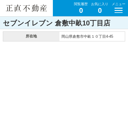
閲覧履歴
お気に入り
メニュー
0
0
セブンイレブン 倉敷中畝10丁目店
所在地
岡山県倉敷市中畝１０丁目4-45