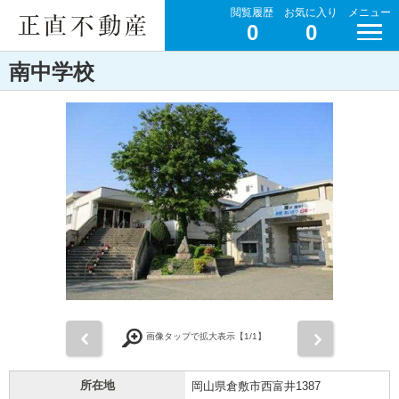
閲覧履歴
お気に入り
メニュー
0
0
南中学校
前
次
画像タップで拡大表示【
1
/1】
所在地
岡山県倉敷市西富井1387