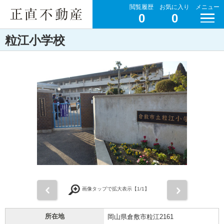
閲覧履歴
お気に入り
メニュー
0
0
粒江小学校
前
次
画像タップで拡大表示【
1
/1】
所在地
岡山県倉敷市粒江2161