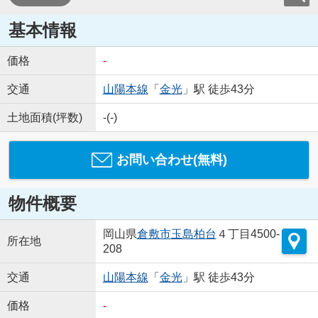
基本情報
価格
-
交通
山陽本線
「
金光
」駅 徒歩43分
土地面積(坪数)
-(-)
お問い合わせ(無料)
物件概要
岡山県
倉敷市
玉島柏台
４丁目4500-
所在地
208
交通
山陽本線
「
金光
」駅 徒歩43分
価格
-