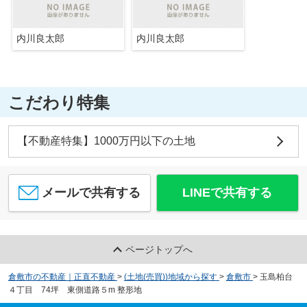
内川良太郎
内川良太郎
こだわり特集
【不動産特集】1000万円以下の土地
メールで共有する
LINEで共有する
ページトップへ
倉敷市の不動産｜正直不動産
>
(土地(売買))地域から探す
>
倉敷市
>
玉島柏台
４丁目 74坪 東側道路５m 整形地