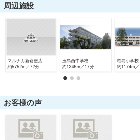
周辺施設
マルナカ新倉敷店
玉島西中学校
柏島小学校
約5752m／72分
約1345m／17分
約1174m／
お客様の声