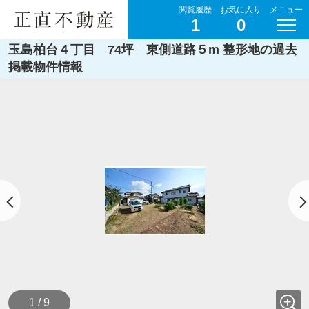
閲覧履歴
お気に入り
メニュー
1
0
玉島柏台４丁目 74坪 東側道路５m 整形地の過去
掲載物件情報
1 / 9