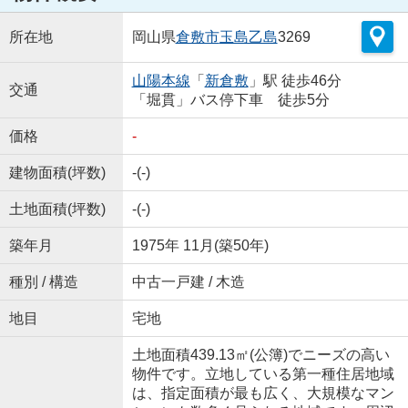
所在地
岡山県
倉敷市
玉島乙島
3269
山陽本線
「
新倉敷
」駅 徒歩46分
交通
「堀貫」バス停下車 徒歩5分
価格
-
建物面積(坪数)
-(-)
土地面積(坪数)
-(-)
築年月
1975年 11月(築50年)
種別 / 構造
中古一戸建 / 木造
地目
宅地
土地面積439.13㎡(公簿)でニーズの高い
物件です。立地している第一種住居地域
は、指定面積が最も広く、大規模なマン