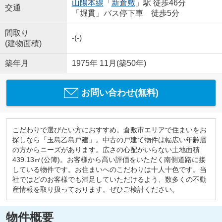
山陽本線
「
新倉敷
」駅 徒歩46分
交通
「堀貫」バス停下車 徒歩5分
間取り
-(-)
(建物面積)
築年月
1975年 11月(築50年)
お問い合わせ(無料)
こだわりで選びたい方におすすめ。倉敷市エリアで住まいをお
探しなら「玉島乙島戸建」。中古の戸建て物件は幅広い年齢層
の方からニーズがあります。広さの心配がいらない土地面積
439.13㎡(公簿)。お客様から高い評価をいただく南側道路に接
している物件です。お住まいへのこだわりは十人十色です。当
社ではどのお客様でも満足していただけるよう、数多くの不動
産情報を取り扱っております。ぜひご検討ください。
物件概要