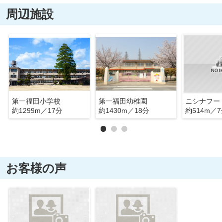
周辺施設
第一福田小学校
第一福田幼稚園
約1299m／17分
約1430m／18分
約514m／
お客様の声