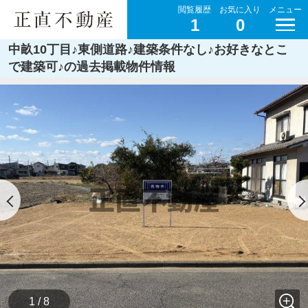
閲覧履歴
お気に入り
メニュー
1
0
中畝10丁目♪東側道路♪建築条件なし♪お好きなとこ
で建築可♪の過去掲載物件情報
1 / 8