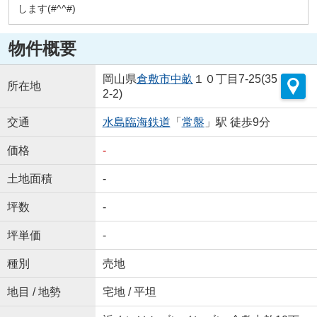
します(#^^#)
物件概要
岡山県
倉敷市
中畝
１０丁目7-25(35
所在地
2-2)
交通
水島臨海鉄道
「
常盤
」駅 徒歩9分
価格
-
土地面積
-
坪数
-
坪単価
-
種別
売地
地目 / 地勢
宅地 / 平坦