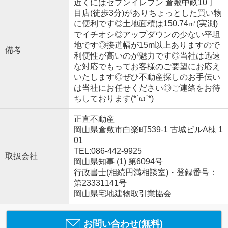
近くにはセブンイレブン 倉敷中畝10丁
目店(徒歩3分)がありちょっとした買い物
に便利です◎土地面積は150.74㎡(実測)
でイチオシ◎アップダウンの少ない平坦
地です◎接道幅が15m以上ありますので
備考
利便性が高いのが魅力です◎当社は迅速
な対応でもってお客様のご要望にお応え
いたします◎ぜひ不動産探しのお手伝い
は当社にお任せください◎ご連絡をお待
ちしております(*´ω`*)
正直不動産
岡山県倉敷市白楽町539-1 古城ビルA棟 1
01
TEL:086-442-9925
取扱会社
岡山県知事 (1) 第6094号
行政書士(相続円満相談室)・登録番号：
第23331141号
岡山県宅地建物取引業協会
お問い合わせ(無料)