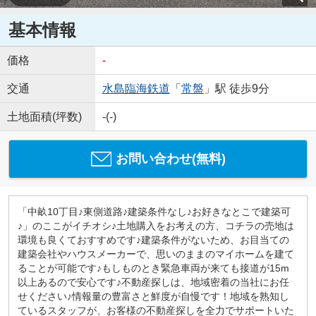
基本情報
価格
-
交通
水島臨海鉄道
「
常盤
」駅 徒歩9分
土地面積(坪数)
-(-)
お問い合わせ(無料)
「中畝10丁目♪東側道路♪建築条件なし♪お好きなとこで建築可
♪」のここがイチオシ♪土地購入をお考えの方、コチラの売地は
環境も良くておすすめです♪建築条件がないため、お目当ての
建築会社やハウスメーカーで、思いのままのマイホームを建て
ることが可能です♪もしものとき緊急車両が来ても接道が15m
以上あるので安心です♪不動産探しは、地域密着の当社にお任
せください♪情報量の豊富さと鮮度が自慢です！地域を熟知し
ているスタッフが、お客様の不動産探しを全力でサポートいた