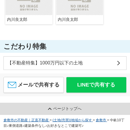
内川良太郎
内川良太郎
こだわり特集
【不動産特集】1000万円以下の土地
メールで共有する
LINEで共有する
ページトップへ
倉敷市の不動産｜正直不動産
>
(土地(売買))地域から探す
>
倉敷市
>
中畝10丁
目♪東側道路♪建築条件なし♪お好きなとこで建築可♪