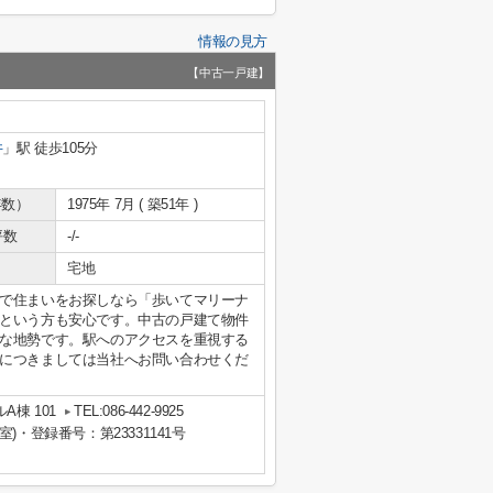
情報の見方
【中古一戸建】
井
」駅 徒歩105分
年数）
1975年 7月 ( 築51年 )
坪数
-/-
宅地
で住まいをお探しなら「歩いてマリーナ
という方も安心です。中古の戸建て物件
な地勢です。駅へのアクセスを重視する
につきましては当社へお問い合わせくだ
A棟 101
TEL:086-442-9925
室)・登録番号：第23331141号