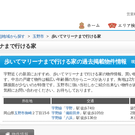
営業
買))地域から探す
>
玉野市
>
歩いてマリーナまで行ける家
ナまで行ける家
歩いてマリーナまで行ける家
の過去掲載物件情報
現
宇野近くの新居におすすめ、歩いてマリーナまで行ける家の物件情報。買い
す。中古の戸建て物件は幅広い年齢層の方からニーズがあります。角地は2
隣接面が少ないのが特徴です。玉野市に強い当社しかご紹介出来ない物件が
気軽にお問い合わせください。お待ちしております。
所在地
交通
宇野線
「
宇野
」駅 徒歩74分
築
岡山県
玉野市
御崎
２丁目15-6
宇野線
「
備前田井
」駅 徒歩105分
2
宇野線
「
八浜
」駅 徒歩136分
木
物件情報