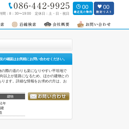
00
00
時間：
8：30〜19:00
定休日：
土・日・祝日
況の確認はお気軽にお問い合わせください。
物の際の道のりも楽になりやすい平坦地で
方向以上が道路になるため、ほかの建物との
あります。詳細な情報をお求めの方は、お
建物
51年
階建
造