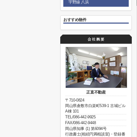
宇野線 八浜
おすすめ物件
正直不動産
〒710-0824
岡山県倉敷市白楽町539-1 古城ビル
A棟 101
TEL/086-442-9925
FAX/086-442-9448
岡山県知事 (1) 第6094号
行政書士(相続円満相談室)・登録番