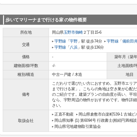
歩いてマリーナまで行ける家
の物件概要
所在地
岡山県
玉野市
御崎
２丁目15-6
宇野線
「
宇野
」駅 徒歩74分
宇野線
「
備前田
交通
宇野線
「
八浜
」駅 徒歩136分
価格
-
築年月（築
建物面積/坪数
-/-
土地面積/
種別/構造
中古一戸建 / 木造
地目
こだわりで選びたい方におすすめ。玉野市エリア
まで行ける家」。こちらの角地は空き巣が心配だ
備考
のご紹介です。建築プランの自由度が高い、平坦
なら、宇野周辺の物件がおすすめです。物件詳細
さい。
正直不動産
岡山県倉敷市白楽町539-1 古城ビル
岡山県知事 (1) 第6094号 行政書士(相続円満相談
取扱会社
岡山県宅地建物取引業協会