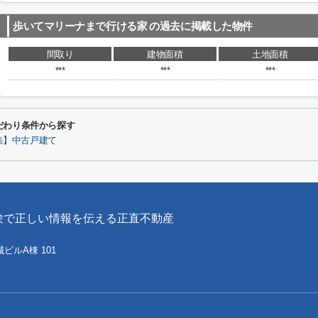
歩いてマリーナまで行ける家
の過去に掲載した物件
間取り
建物面積
土地面積
***
***
***
だわり条件から探す
集】中古戸建て
験で正しい情報を伝える正直不動産
城ビルA棟 101