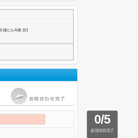
古城ビルA棟 101
0
/
5
必須項目完了