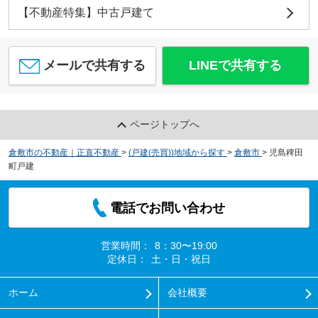
【不動産特集】中古戸建て
メールで共有する
LINEで共有する
ページトップへ
倉敷市の不動産｜正直不動産
>
(戸建(売買))地域から探す
>
倉敷市
>
児島稗田
町戸建
電話でお問い合わせ
営業時間：
8：30〜19:00
定休日：
土・日・祝日
ホーム
会社概要