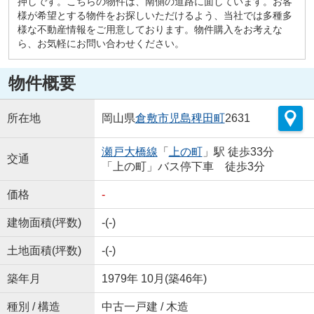
押しです。こちらの物件は、南側の道路に面しています。お客
様が希望とする物件をお探しいただけるよう、当社では多種多
様な不動産情報をご用意しております。物件購入をお考えな
ら、お気軽にお問い合わせください。
物件概要
所在地
岡山県
倉敷市
児島稗田町
2631
瀬戸大橋線
「
上の町
」駅 徒歩33分
交通
「上の町」バス停下車 徒歩3分
価格
-
建物面積(坪数)
-(-)
土地面積(坪数)
-(-)
築年月
1979年 10月(築46年)
種別 / 構造
中古一戸建 / 木造