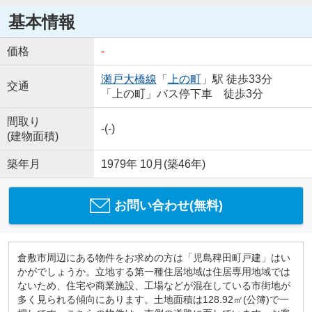
基本情報
価格
-
瀬戸大橋線
「
上の町
」駅 徒歩33分
交通
「上の町」バス停下車 徒歩3分
間取り
-(-)
(建物面積)
築年月
1979年 10月(築46年)
お問い合わせ(無料)
倉敷市周辺にある物件をお求めの方は「児島稗田町戸建」はい
かがでしょうか。立地する第一種住居地域は住居専用地域では
ないため、住宅や商業施設、工場などが混在している市街地が
多く見られる傾向にあります。土地面積は128.92㎡(公簿)で一