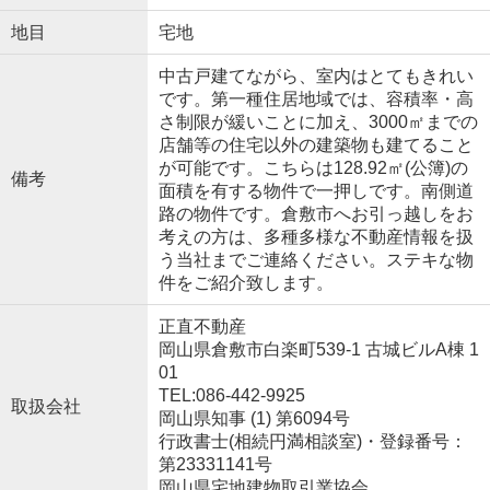
地目
宅地
中古戸建てながら、室内はとてもきれい
です。第一種住居地域では、容積率・高
さ制限が緩いことに加え、3000㎡までの
店舗等の住宅以外の建築物も建てること
が可能です。こちらは128.92㎡(公簿)の
備考
面積を有する物件で一押しです。南側道
路の物件です。倉敷市へお引っ越しをお
考えの方は、多種多様な不動産情報を扱
う当社までご連絡ください。ステキな物
件をご紹介致します。
正直不動産
岡山県倉敷市白楽町539-1 古城ビルA棟 1
01
TEL:086-442-9925
取扱会社
岡山県知事 (1) 第6094号
行政書士(相続円満相談室)・登録番号：
第23331141号
岡山県宅地建物取引業協会